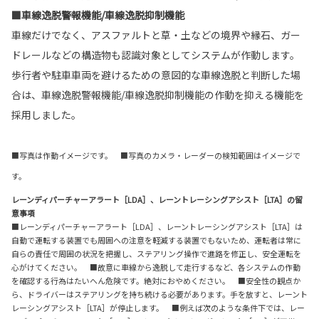
■車線逸脱警報機能/車線逸脱抑制機能
車線だけでなく、アスファルトと草・土などの境界や縁石、ガー
ドレールなどの構造物も認識対象としてシステムが作動します。
歩行者や駐車車両を避けるための意図的な車線逸脱と判断した場
合は、車線逸脱警報機能/車線逸脱抑制機能の作動を抑える機能を
採用しました。
■写真は作動イメージです。 ■写真のカメラ・レーダーの検知範囲はイメージで
す。
レーンディパーチャーアラート［LDA］、レーントレーシングアシスト［LTA］の留
意事項
■レーンディパーチャーアラート［LDA］、レーントレーシングアシスト［LTA］は
自動で運転する装置でも周囲への注意を軽減する装置でもないため、運転者は常に
自らの責任で周囲の状況を把握し、ステアリング操作で進路を修正し、安全運転を
心がけてください。 ■故意に車線から逸脱して走行するなど、各システムの作動
を確認する行為はたいへん危険です。絶対におやめください。 ■安全性の観点か
ら、ドライバーはステアリングを持ち続ける必要があります。手を放すと、レーント
レーシングアシスト［LTA］が停止します。 ■例えば次のような条件下では、レー