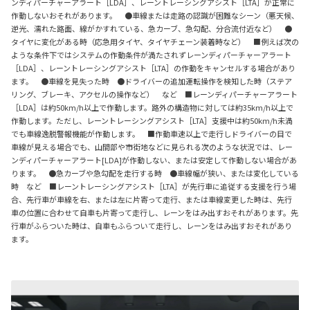
ンディパーチャーアラート［LDA］、レーントレーシングアシスト［LTA］が正常に
作動しないおそれがあります。 ●車線または走路の認識が困難なシーン（悪天候、
逆光、濡れた路面、線がかすれている、急カーブ、急勾配、分合流付近など） ●
タイヤに変化がある時（応急用タイヤ、タイヤチェーン装着時など） ■例えば次の
ような条件下ではシステムの作動条件が満たされずレーンディパーチャーアラート
［LDA］、レーントレーシングアシスト［LTA］の作動をキャンセルする場合があり
ます。 ●車線を見失った時 ●ドライバーの追加運転操作を検知した時（ステア
リング、ブレーキ、アクセルの操作など） など ■レーンディパーチャーアラート
［LDA］は約50km/h以上で作動します。路外の構造物に対しては約35km/h以上で
作動します。ただし、レーントレーシングアシスト［LTA］支援中は約50km/h未満
でも車線逸脱警報機能が作動します。 ■作動車速以上で走行しドライバーの目で
車線が見える場合でも、山間部や市街地などに見られる次のような状況では、レー
ンディパーチャーアラート[LDA]が作動しない、または安定して作動しない場合があ
ります。 ●急カーブや急勾配を走行する時 ●車線幅が狭い、または変化している
時 など ■レーントレーシングアシスト［LTA］が先行車に追従する支援を行う場
合、先行車が車線を右、または左に片寄って走行、または車線変更した時は、先行
車の位置に合わせて自車も片寄って走行し、レーンをはみ出すおそれがあります。先
行車がふらついた時は、自車もふらついて走行し、レーンをはみ出すおそれがあり
ます。