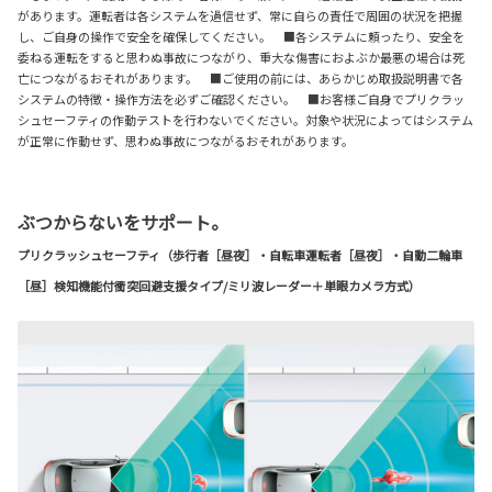
があります。運転者は各システムを過信せず、常に自らの責任で周囲の状況を把握
し、ご自身の操作で安全を確保してください。 ■各システムに頼ったり、安全を
委ねる運転をすると思わぬ事故につながり、重大な傷害におよぶか最悪の場合は死
亡につながるおそれがあります。 ■ご使用の前には、あらかじめ取扱説明書で各
システムの特徴・操作方法を必ずご確認ください。 ■お客様ご自身でプリクラッ
シュセーフティの作動テストを行わないでください。対象や状況によってはシステム
が正常に作動せず、思わぬ事故につながるおそれがあります。
ぶつからないをサポート。
プリクラッシュセーフティ（歩行者［昼夜］・自転車運転者［昼夜］・自動二輪車
［昼］検知機能付衝突回避支援タイプ/ミリ波レーダー＋単眼カメラ方式）