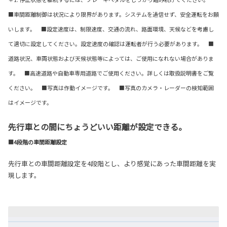
■車間距離制御は状況により限界があります。システムを過信せず、安全運転をお願
いします。 ■設定速度は、制限速度、交通の流れ、路面環境、天候などを考慮し
て適切に設定してください。設定速度の確認は運転者が行う必要があります。 ■
道路状況、車両状態および天候状態等によっては、ご使用になれない場合がありま
す。 ■高速道路や自動車専用道路でご使用ください。詳しくは取扱説明書をご覧
ください。 ■写真は作動イメージです。 ■写真のカメラ・レーダーの検知範囲
はイメージです。
先行車との間にちょうどいい距離が設定できる。
■4段階の車間距離設定
先行車との車間距離設定を4段階とし、より感覚にあった車間距離を実
現します。