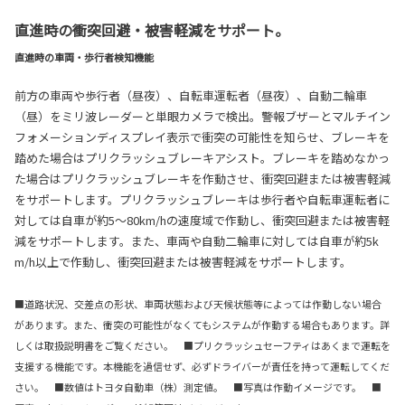
直進時の衝突回避・被害軽減をサポート。
直進時の車両・歩行者検知機能
前方の車両や歩行者（昼夜）、自転車運転者（昼夜）、自動二輪車
（昼）をミリ波レーダーと単眼カメラで検出。警報ブザーとマルチイン
フォメーションディスプレイ表示で衝突の可能性を知らせ、ブレーキを
踏めた場合はプリクラッシュブレーキアシスト。ブレーキを踏めなかっ
た場合はプリクラッシュブレーキを作動させ、衝突回避または被害軽減
をサポートします。プリクラッシュブレーキは歩行者や自転車運転者に
対しては自車が約5〜80km/hの速度域で作動し、衝突回避または被害軽
減をサポートします。また、車両や自動二輪車に対しては自車が約5k
m/h以上で作動し、衝突回避または被害軽減をサポートします。
■道路状況、交差点の形状、車両状態および天候状態等によっては作動しない場合
があります。また、衝突の可能性がなくてもシステムが作動する場合もあります。詳
しくは取扱説明書をご覧ください。 ■プリクラッシュセーフティはあくまで運転を
支援する機能です。本機能を過信せず、必ずドライバーが責任を持って運転してくだ
さい。 ■数値はトヨタ自動車（株）測定値。 ■写真は作動イメージです。 ■