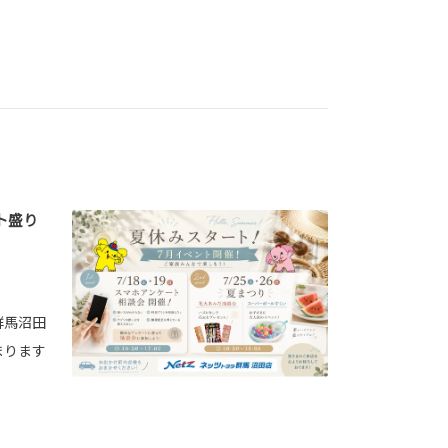
ト盛り
群馬沼田
まります