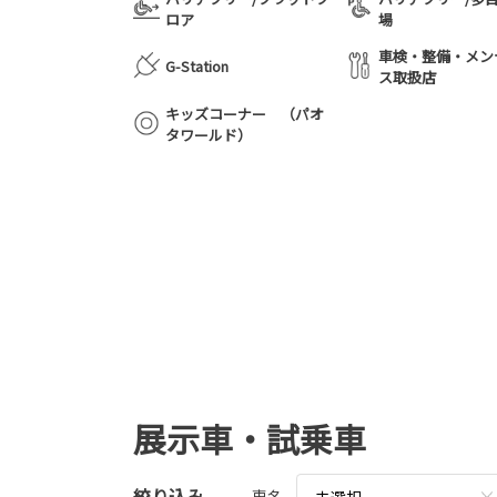
ロア
場
車検・整備・メン
G-Station
ス取扱店
キッズコーナー （パオ
タワールド）
展示車・試乗車
絞り込み
車名
未選択