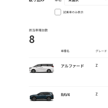
試乗車のみ表示
該当車種台数
8
車種名
グレード
アルファード
Z
RAV4
Z