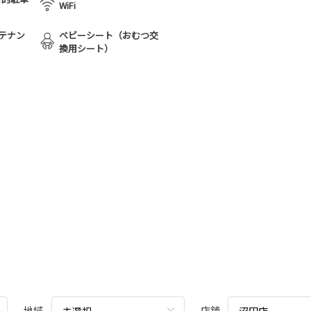
WiFi
テナン
ベビーシート（おむつ交
換用シート）
地域
店舗
未選択
沼田店