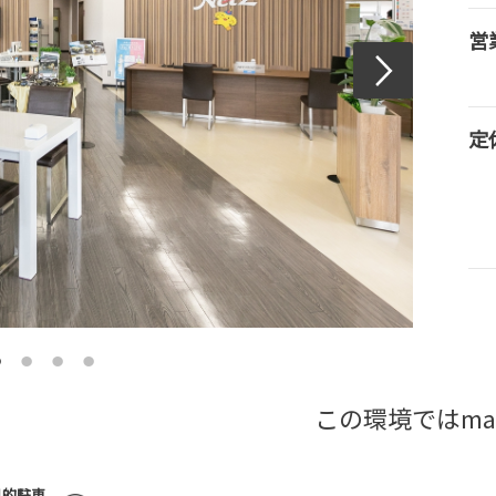
営
定
この環境ではma
目的駐車