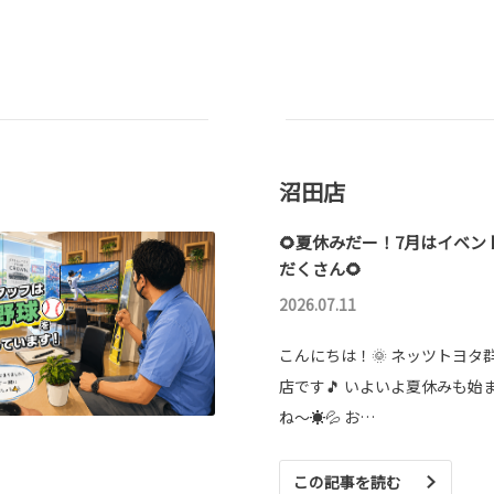
沼田店
🌻夏休みだー！7月はイベン
だくさん🌻
2026.07.11
こんにちは！🌞 ネッツトヨタ
店です🎵 いよいよ夏休みも始
ね～☀💦 お…
この記事を読む