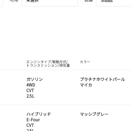
エンジンタイプ/駆動方式/
カラー
トランスミッション/排気量
ガソリン
プラチナホワイトパール
4WD
マイカ
CVT
2.5L
ハイブリッド
マッシブグレー
E-Four
CVT
2.5L