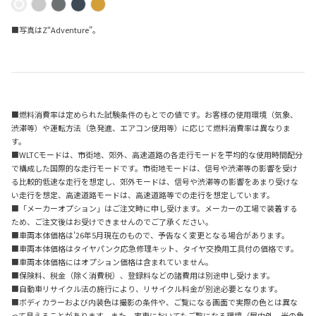
■写真はZ“Adventure”。
■燃料消費率は定められた試験条件のもとでの値です。お客様の使用環境（気象、
渋滞等）や運転方法（急発進、エアコン使用等）に応じて燃料消費率は異なりま
す。
■WLTCモードは、市街地、郊外、高速道路の各走行モードを平均的な使用時間配分
で構成した国際的な走行モードです。市街地モードは、信号や渋滞等の影響を受け
る比較的低速な走行を想定し、郊外モードは、信号や渋滞等の影響をあまり受けな
い走行を想定、高速道路モードは、高速道路等での走行を想定しています。
■「メーカーオプション」はご注文時に申し受けます。メーカーの工場で装着する
ため、ご注文後はお受けできませんのでご了承ください。
■車両本体価格は'26年5月現在のもので、予告なく変更となる場合があります。
■車両本体価格はタイヤパンク応急修理キット、タイヤ交換用工具付の価格です。
■車両本体価格にはオプション価格は含まれていません。
■保険料、税金（除く消費税）、登録料などの諸費用は別途申し受けます。
■自動車リサイクル法の施行により、リサイクル料金が別途必要となります。
■ボディカラーおよび内装色は撮影の条件や、ご覧になる画面で実際の色とは異な
って見えることがあります。また、実車においてもご覧になる環境（屋内外、光の角