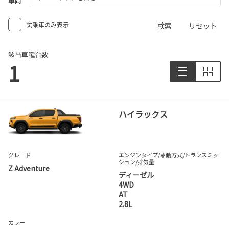
車両
試乗車のみ表示
検索
リセット
該当車種台数
1
ハイラックス
グレード
エンジンタイプ
/駆動方式/
トランスミッ
ション
/排気量
Z Adventure
ディーゼル
4WD
AT
2.8L
カラー