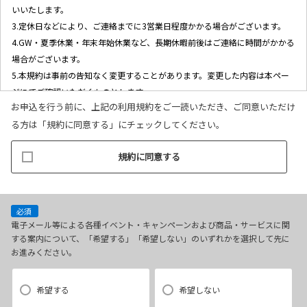
いいたします。
3.
定休日などにより、ご連絡までに3営業日程度かかる場合がございます。
4.GW・夏季休業・年末年始休業など、長期休暇前後はご連絡に時間がかかる
場合がございます。
5.本規約は事前の告知なく変更することがあります。変更した内容は本ペー
ジにてご確認いただくものとします。
お申込を行う前に、上記の利用規約をご一読いただき、ご同意いただけ
る方は「規約に同意する」にチェックしてください。
【2．個人情報の取り扱いについて】
規約に同意する
1.当社ホームページ上に掲示する「プライバシー・ポリシー」に基づき、適
切に取り扱うものとします。
2.当社が取得したお客様個人情報（本リクエストフォームよりご入力いただ
いた氏名、住所、電話番号、メールアドレスを含む本リクエストの内容、当
必須
ウェブサイトの閲覧情報）は、以下の目的で利用させていただきます。
電子メール等による各種イベント・キャンペーンおよび商品・サービスに関
する案内について、「希望する」「希望しない」のいずれかを選択して先に
(1)お申し込み頂いたリクエストに対応するにあたり必要な確認や連絡をする
お進みください。
ため。
(2)本リクエストに関するお問い合わせやご要望に対し適切に対応をするた
め。
希望する
希望しない
(3)当社が取り扱う商品・サービスに関する営業上のご案内や提案または各種