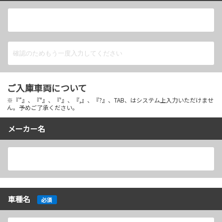
ご入庫車両について
※『”』、『"』、『'』、『,』、『?』、TAB、はシステム上入力いただけませ
ん。予めご了承ください。
メーカー名
車種名
必須