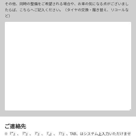
その他、同時の整備をご希望される場合や、お車の気になる点がございまし
たらば、こちらへご記入ください。（タイヤの交換・履き替え、リコールな
ど）
ご連絡先
※『”』、『"』、『'』、『,』、『?』、TAB、はシステム上入力いただけませ