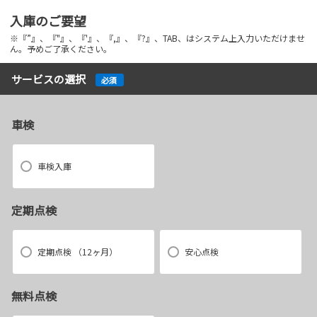
入庫のご要望
※『”』、『"』、『'』、『,』、『?』、TAB、はシステム上入力いただけませ
ん。予めご了承ください。
サービスの選択
必須
車検
車検入庫
定期点検
定期点検 （12ヶ月）
安心点検
無料点検