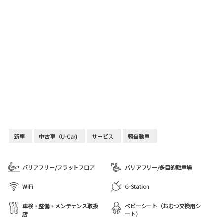
新車
中古車（U-Car)
サービス
軽自動車
バリアフリー/フラットフロア
バリアフリー/多目的駐車場
WiFi
G-Station
車検・整備・メンテナンス取扱
ベビーシート（おむつ交換用シ
店
ート）