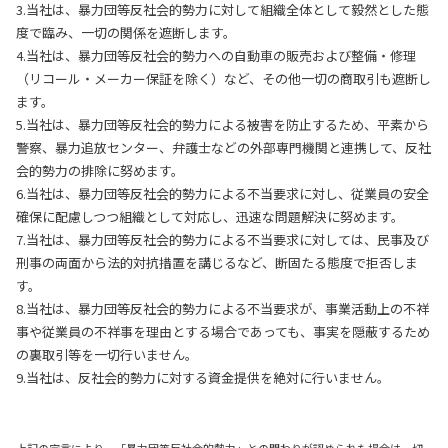
3.当社は、暴力団等反社会的勢力に対して組織全体として毅然とした態
度で臨み、一切の関係を遮断します。
4.当社は、暴力団等反社会的勢力への自動車の販売および整備・修理
（リコール・メーカー保証を除く）など、その他一切の商取引も遮断し
ます。
5.当社は、暴力団等反社会的勢力による被害を防止するため、平素から
警察、暴力追放センター、弁護士などの外部専門機関と連携して、反社
会的勢力の排除に努めます。
6.当社は、暴力団等反社会的勢力による不当要求に対し、従業員の安全
確保に配慮しつつ組織として対応し、迅速な問題解決に努めます。
7.当社は、暴力団等反社会的勢力による不当要求に対しては、民事及び
刑事の両面から法的対抗措置を講じるなど、断固たる態度で拒否しま
す。
8.当社は、暴力団等反社会的勢力による不当要求が、事業活動上の不祥
事や従業員の不祥事を理由とする場合であっても、事実を隠蔽するため
の裏取引等を一切行いません。
9.当社は、反社会的勢力に対する資金提供を絶対に行いません。