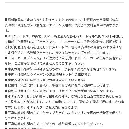
■燃料消費率は定められた試験条件のもとでの値です。お客様の使用環境（気象、
渋滞等）や運転方法（急発進、エアコン使用等）に応じて燃料消費率は異なりま
す。
■WLTCモードは、市街地、郊外、高速道路の各走行モードを平均的な使用時間配分
で構成した国際的な走行モードです。市街地モードは、信号や渋滞等の影響を受け
る比較的低速な走行を想定し、郊外モードは、信号や渋滞等の影響をあまり受けな
い走行を想定、高速道路モードは、高速道路等での走行を想定しています。
■「メーカーオプション」はご注文時に申し受けます。メーカーの工場で装着する
ため、ご注文後はお受けできませんのでご了承ください。
■車両本体価格は'26年4月現在のもので、予告なく変更となる場合があります。
■車両本体価格はタイヤパンク応急修理キット付の価格です。
■車両本体価格にはオプション価格は含まれていません。
■保険料、税金（除く消費税）、登録料などの諸費用は別途申し受けます。
■自動車リサイクル法の施行により、リサイクル料金が別途必要となります。
■ボディカラーおよび内装色は撮影の条件や、ご覧になる画面で実際の色とは異な
って見えることがあります。また、実車においてもご覧になる環境（屋内外、光の角
度等）により、ボディカラーの見え方は異なります。
■写真は機能説明のために各ランプを点灯したものです。実際の走行状態を示すも
のではありません。
■写真は機能説明のためにボディの一部を切断したカットモデルです。
■画面はハメ込み合成です。