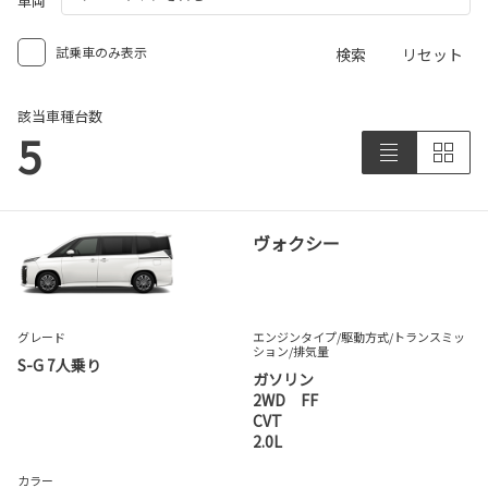
車両
試乗車のみ表示
検索
リセット
該当車種台数
5
ヴォクシー
グレード
エンジンタイプ
/駆動方式/
トランスミッ
ション
/排気量
S-G 7人乗り
ガソリン
2WD FF
CVT
2.0L
カラー