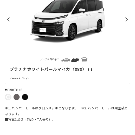
アングル切り替え
プラチナホワイトパールマイカ〈089〉
＊1
メーカーオプション
MONOTONE
＊1. バンパーモールはクロムメッキとなります。 ＊2. バンパーモールは黒塗装と
なります。
■写真は
S-Z
（
2WD
・
7
人乗り）。