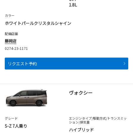
1.8L
カラー
ホワイトパールクリスタルシャイン
配備店舗
藤岡店
0274-23-1171
リクエスト予約
ヴォクシー
グレード
エンジンタイプ
/駆動方式/
トランスミッ
ション
/排気量
S-Z 7人乗り
ハイブリッド