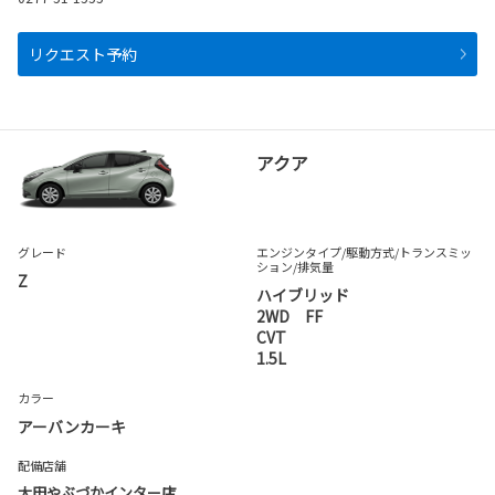
リクエスト予約
アクア
グレード
エンジンタイプ
/駆動方式/
トランスミッ
ション
/排気量
Z
ハイブリッド
2WD FF
CVT
1.5L
カラー
アーバンカーキ
配備店舗
太田やぶづかインター店