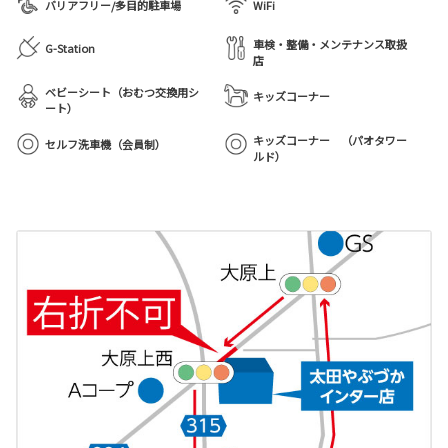
バリアフリー/多目的駐車場
WiFi
車検・整備・メンテナンス取扱
G-Station
店
ベビーシート（おむつ交換用シ
キッズコーナー
ート）
キッズコーナー （パオタワー
セルフ洗車機（会員制）
ルド）