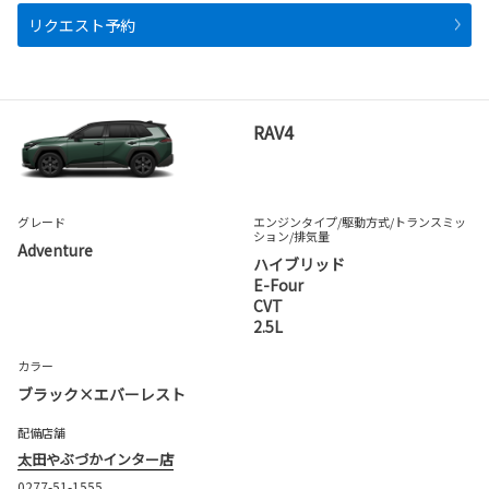
リクエスト予約
RAV4
グレード
エンジンタイプ
/駆動方式/
トランスミッ
ション
/排気量
Adventure
ハイブリッド
E-Four
CVT
2.5L
カラー
ブラック×エバーレスト
配備店舗
太田やぶづかインター店
0277-51-1555