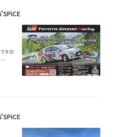
G’SPiCE
E です😊
 …
G’SPiCE