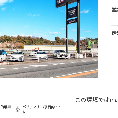
営
定
この環境ではma
目的駐車
バリアフリー/多目的トイ
レ