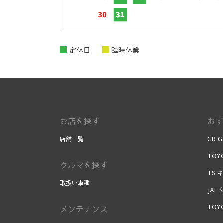
定休日
臨時休業
お店を探す
おす
店舗一覧
GR G
TOYO
クルマを探す
TS 
取扱い車種
JAF
TOY
メンテナンス