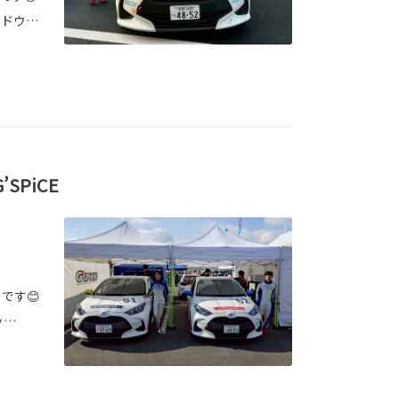
ードウ…
G’SPiCE
E です😊
ッ…