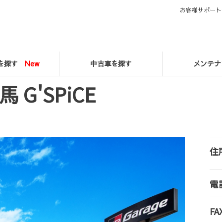
お客様サポート
マを探す
New
中古車を探す
メンテナ
馬 G'SPiCE
住
電
FA