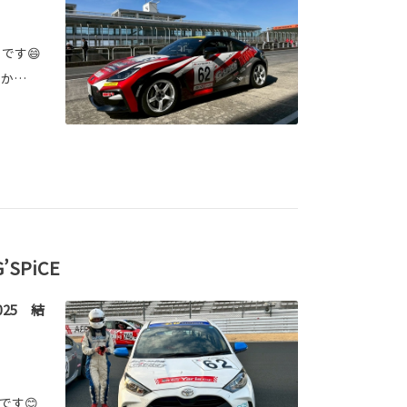
E です😄
いか…
G’SPiCE
2025 結
CEです😊