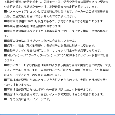
る比較的低速な走行を想定し、郊外モードは、信号や渋滞等の影響をあまり受けな
い走行を想定、高速道路モードは、高速道路等での走行を想定しています。
■＜メーカーオプション＞はご注文時に申し受けます。メーカーの工場で装着する
ため、ご注文後はお受けできませんのでご了承ください。
■車両本体価格は’26年1月現在のもので、予告なく変更となる場合があります。
■事業用登録の場合は構造要件が異なります。
■車両本体価格はスペアタイヤ（車両装着タイヤ）、タイヤ交換用工具付の価格で
す。
■車両本体価格にはオプション価格は含まれていません。
■保険料、税金（除く消費税）、登録料等の諸費用は別途申し受けます。
■自動車リサイクル法の施行により、リサイクル料金が別途必要となります。
■“GLパッケージ”“アースカラーパッケージ”“DARK PRIME II”はグレード名称ではあ
りません。
■ボディカラーおよび内装色は撮影および表示画面の関係で実際の色とは異なって見
えることがあります。また、実車においてもご覧になる環境（屋内外、光の角度等）
により、ボディカラーの見え方は異なります。
■写真は機能説明のために各ランプを点灯させたものです。実際の走行状態を示す
ものではありません。
■写真は機能説明のためにボディの一部を切断したカットモデルです。
■画面はハメ込み合成です。
画面はイメージで実際とは異なる場合があります。
■一部の写真は合成・イメージです。