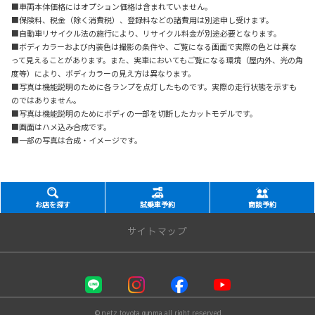
■車両本体価格にはオプション価格は含まれていません。
■保険料、税金（除く消費税）、登録料などの諸費用は別途申し受けます。
■自動車リサイクル法の施行により、リサイクル料金が別途必要となります。
■ボディカラーおよび内装色は撮影の条件や、ご覧になる画面で実際の色とは異な
って見えることがあります。また、実車においてもご覧になる環境（屋内外、光の角
度等）により、ボディカラーの見え方は異なります。
■写真は機能説明のために各ランプを点灯したものです。実際の走行状態を示すも
のではありません。
■写真は機能説明のためにボディの一部を切断したカットモデルです。
■画面はハメ込み合成です。
■一部の写真は合成・イメージです。
お店を探す
試乗車予約
商談予約
サイトマップ
お店を探す
店舗一覧
© netz toyota gunma all right reserved