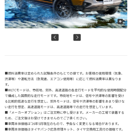
+
■燃料消費率は定められた試験条件のもとでの値です。お客様の使用環境（気象、
渋滞等）や運転方法（急発進、エアコン使用等）に応じて燃料消費率は異なりま
す。
■WLTCモードは、市街地、郊外、高速道路の各走行モードを平均的な使用時間配分
で構成した国際的な走行モードです。市街地モードは、信号や渋滞等の影響を受け
る比較的低速な走行を想定し、郊外モードは、信号や渋滞等の影響をあまり受けな
い走行を想定、高速道路モードは、高速道路等での走行を想定しています。
■「メーカーオプション」はご注文時に申し受けます。メーカーの工場で装着する
ため、ご注文後はお受けできませんのでご了承ください。
■車両本体価格は'26年5月現在のもので、予告なく変更となる場合があります。
■車両本体価格はタイヤパンク応急修理キット、タイヤ交換用工具付の価格です。