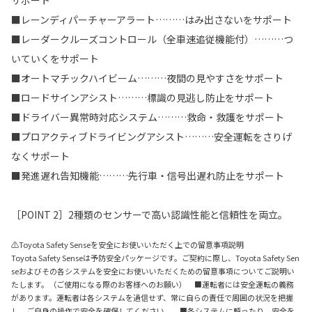
サポート
■レーンディパーチャーアラート………はみ出さないをサポート
■レーダークルーズコントロール（全車速追従機能付）………つ
いていくをサポート
■オートマチックハイビーム………夜間の見やすさをサポート
■ロードサインアシスト………標識の見逃し防止をサポート
■ドライバー異常時対応システム………救命・救護をサポート
■プロアクティブドライビングアシスト………安全運転をさりげ
なくサポート
■発進遅れ告知機能………先行車・信号出遅れ防止をサポート
［POINT 2］2種類のセンサーで高い認識性能と信頼性を両立。
⚠Toyota Safety Senseを安全にお使いいただく上での留意事項説明
Toyota Safety Senseは予防安全パッケージです。ご契約に際し、Toyota Safety Sen
seおよびその各システムを安全にお使いいただくための留意事項についてご説明い
たします。（ご使用になる際のお客様へのお願い） ■運転者には安全運転の義務
があります。運転者は各システムを過信せず、常に自らの責任で周囲の状況を把握
し、ご自身の操作で安全を確保してください。 ■各システムに頼ったり、安全を