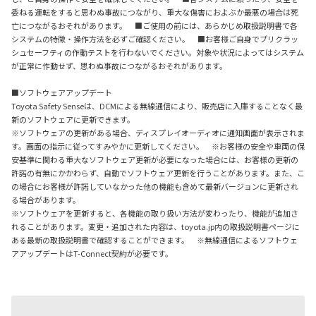
委ねる運転をすると思わぬ事故につながり、重大な傷害におよぶか最悪の場合は死
亡につながるおそれがあります。 ■ご使用の前には、あらかじめ取扱説明書で各
システムの特徴・操作方法を必ずご確認ください。 ■お客様ご自身でプリクラッ
シュセーフティの作動テストを行わないでください。対象や状況によってはシステム
が正常に作動せず、思わぬ事故につながるおそれがあります。
■ソフトウェアアップデート
Toyota Safety Senseは、DCMによる無線通信により、販売店に入庫することなく最
新のソフトウェアに更新できます。
※ソフトウェアの更新がある場合、ディスプレイオーディオに通知画面が表示されま
す。画面の指示に従ってすみやかに更新してください。 ※お客様の安全や車両の保
安基準に関わる重大なソフトウェア更新が必要になった場合には、お客様の更新の
許諾の有無にかかわらず、自動でソフトウェア更新を行うことがあります。また、こ
の場合にお客様が許諾していなかった他の機能も含めて最新バージョンに更新され
る場合があります。
※ソフトウェアを更新すると、各機能の取り扱い方法が変わったり、機能が追加さ
れることがあります。変更・追加された内容は、toyota.jp内の取扱説明書ページに
ある最新の取扱説明書で確認することができます。 ※無線通信によるソフトウェ
アアップデートはT-Connect契約が必要です。