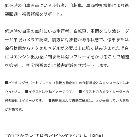
低速時の自車直前にいる歩行者、自転車、車両検知機能により衝
突回避・被害軽減をサポート。
低速時の自車の直前にいる歩行者、自転車、車両をミリ波レーダ
ーと単眼カメラで認識。前方に対象物がある状態で、停車または
徐行状態からアクセルペダルが必要以上に強く踏み込まれた場合
にはエンジン出力を抑制または弱いブレーキをかけることで加速
を抑制し、衝突回避または被害軽減をサポートします。
■パーキングサポートブレーキ（前後方静止物）の代替機能となるシステムではあ
りません。 ■イラストは作動イメージです。 ■イラストのカメラ・レーダーの
検知範囲はイメージです。 ■自転車および自動二輪車は、人が乗車している状態
が対象です。
プロアクティブドライビングアシスト［PDA］