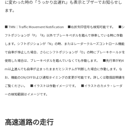
に変わった時の「うっかり出遅れ」も表示とブザーでお知らせし
ます。
■ TMN：Traffic Movement Notification ■右折矢印信号も検知可能です。 ■シ
フトポジションが「P」「R」以外でブレーキペダルを踏んで停車している時に作動
します。シフトポジションが「N」の時、またはレーダークルーズコントロール機能
で自車が停止した場合、さらにシフトポジションが「D」の時にブレーキホールドを
使用した場合は、ブレーキペダルを踏んでいなくても作動します。 ■先行車が約4
m以上進んでも自車が止まったままだとシステムが判断した場合に作動します。な
お、機能のON/OFFおよび通知タイミングの変更が可能です。詳しくは取扱説明書を
ご覧ください。 ■イラストは作動イメージです。 ■イラストのカメラ・レーダ
ーの検知範囲はイメージです。
高速道路の走行