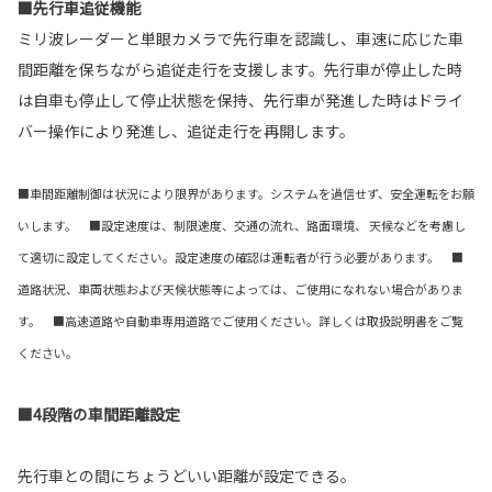
■先行車追従機能
ミリ波レーダーと単眼カメラで先行車を認識し、車速に応じた車
間距離を保ちながら追従走行を支援します。先行車が停止した時
は自車も停止して停止状態を保持、先行車が発進した時はドライ
バー操作により発進し、追従走行を再開します。
■車間距離制御は状況により限界があります。システムを過信せず、安全運転をお願
いします。 ■設定速度は、制限速度、交通の流れ、路面環境、 天候などを考慮し
て適切に設定してください。設定速度の確認は運転者が行う必要があります。 ■
道路状況、車両状態および天候状態等によっては、ご使用になれない場合がありま
す。 ■高速道路や自動車専用道路でご使用ください。詳しくは取扱説明書をご覧
ください。
■4段階の車間距離設定
先行車との間にちょうどいい距離が設定できる。