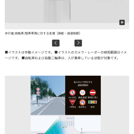
+
歩行者/自転車/駐車車両に対する支援［操舵・減速制御］
先
■イラストは作動イメージです。 ■イラストのカメラ・レーダーの検知範囲はイメ
ージです。 ■自転車および自動二輪車は、人が乗車している状態が対象です。