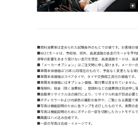
+
■燃料消費率は定められた試験条件のもとでの値です。お客様の
■WLTCモードは、市街地、郊外、高速道路の各走行モードを平
滞等の影響をあまり受けない走行を想定、高速道路モードは、高
■「メーカーオプション」はご注文時に申し受けます。メーカー
■車両本体価格は'25年11月現在のもので、予告なく変更となる
■車両本体価格はスペアタイヤ、タイヤ交換用工具付の価格です。
■車両本体価格にはオプション価格、取付費は含まれていません
■保険料、税金（除く消費税）、登録料などの諸費用は別途申し
■自動車リサイクル法の施行により、リサイクル料金が別途必要
■ボディカラーおよび内装色は撮影の条件や、ご覧になる画面で
■写真は機能説明のために各ランプを点灯したものです。実際の
■写真は機能説明のためにボディの一部を切断したカットモデル
■画面はハメ込み合成です。
■一部の写真は合成・イメージです。