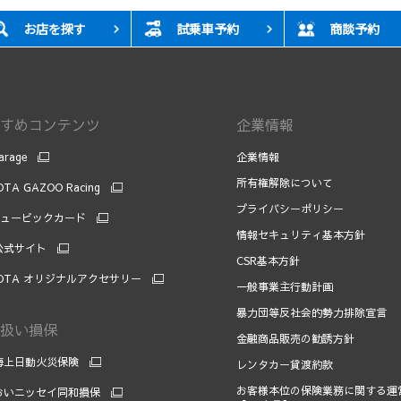
お店を探す
試乗車予約
商談予約
すめコンテンツ
企業情報
arage
企業情報
所有権解除について
TA GAZOO Racing
プライバシーポリシー
キュービックカード
情報セキュリティ基本方針
 公式サイト
CSR基本方針
OTA オリジナルアクセサリー
一般事業主行動計画
暴力団等反社会的勢力排除宣言
扱い損保
金融商品販売の勧誘方針
海上日動火災保険
レンタカー貸渡約款
お客様本位の保険業務に関する運
おいニッセイ同和損保