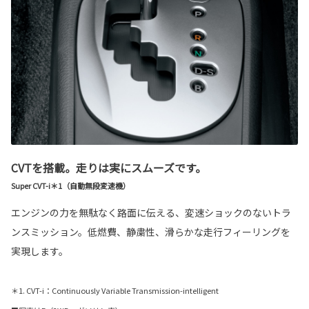
CVTを搭載。走りは実にスムーズです。
Super CVT-i＊1（自動無段変速機）
エンジンの力を無駄なく路面に伝える、変速ショックのないトラ
ンスミッション。低燃費、静粛性、滑らかな走行フィーリングを
実現します。
＊1. CVT-i：Continuously Variable Transmission-intelligent