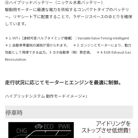
④ハイブリッドバッテリー（ニッケル水素バッテリー）
駆動用モーターに最適な電力を供給するコンパクトタイプのバッテリ
ー。リヤシート下に配置することで、ラゲージスペースのゆとりを確保
しています。
＊ 1. VVT-i［連続可変バルブタイミング機構］：Variable Valve Timing-intelligent
＊ 2. 自動車重量税の減税が受けられます。 ＊ 3. エンジンとモーターにより、動力
性能として発揮できる出力。トヨタ自動車（株）算定値。 ＊ 4. EGR: Exhaust Gas
Recirculation
走行状況に応じてモーターとエンジンを最適に制御。
ハイブリッドシステム 動作モードイメージ
＊1