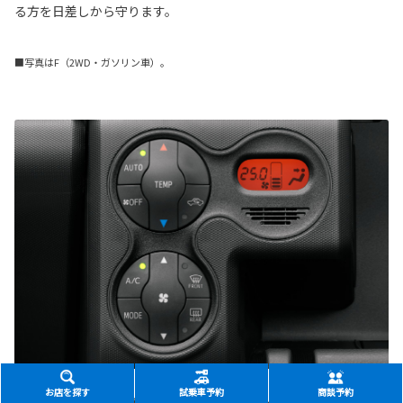
る方を日差しから守ります。
■写真はF（2WD・ガソリン車）。
お店を探す
試乗車予約
商談予約
オートエアコン&プッシュ式ヒーターコントロールパネル