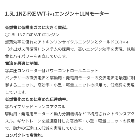
1.5L 1NZ-FXE VVT-i
エンジン＋1LMモーター
＊1
低燃費と低排出ガスに大きく貢献。
①1.5L 1NZ-FXE VVT-iエンジン
燃費効率に優れたアトキンソンサイクルエンジンとクールドEGR
＊４
（排出ガス再循環）システムの採用で、高いエンジン効率を実現。低燃
費とハイパワーを両立しています。
電流を最適に制御。
②昇圧コンバーター付パワーコントロールユニット
バッテリーの直流電流と駆動用・発電用モーターの交流電流を最適に制
御するユニット。高効率・小型・軽量ユニットの採用で、低燃費を実現
しています。
低燃費化のために高めた伝達効率。
③ハイブリッドトランスアクスル
駆動用・発電用モーターと動力分割機構などで構成されたトランスアク
スル。ギヤトレーンを最適設計した高効率・小型・軽量ユニットの採用
で、動力の伝達ロス低減を実現しています。
コンパクトで高性能。