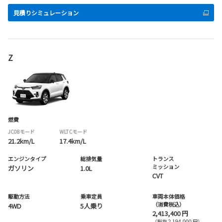
見積りシミュレーション
Z
燃費
JC08モード
WLTCモード
21.2km/L
17.4km/L
エンジンタイプ
総排気量
トランス
ミッション
ガソリン
1.0L
CVT
駆動方法
乗車定員
車両本体価格
（消費税込）
4WD
5人乗り
2,413,400 円
（税抜 2,194,000 円）