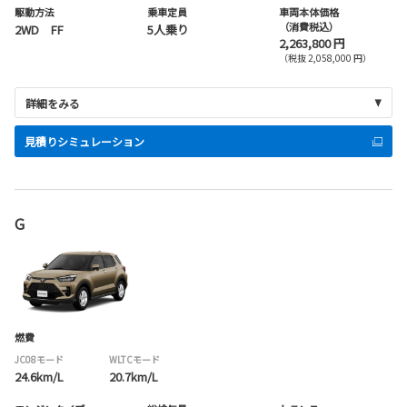
駆動方法
乗車定員
車両本体価格
（消費税込）
2WD FF
5人乗り
2,263,800 円
（税抜 2,058,000 円）
詳細をみる
見積りシミュレーション
G
燃費
JC08モード
WLTCモード
24.6km/L
20.7km/L