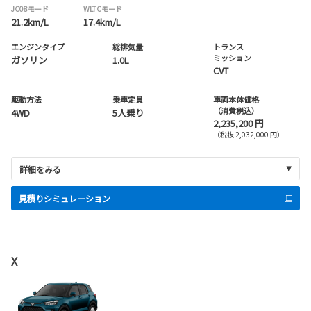
JC08モード
WLTCモード
21.2km/L
17.4km/L
エンジンタイプ
総排気量
トランス
ミッション
ガソリン
1.0L
CVT
駆動方法
乗車定員
車両本体価格
（消費税込）
4WD
5人乗り
2,235,200 円
（税抜 2,032,000 円）
詳細をみる
見積りシミュレーション
X