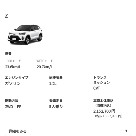
Z
燃費
JC08モード
WLTCモード
23.6km/L
20.7km/L
エンジンタイプ
総排気量
トランス
ミッション
ガソリン
1.2L
CVT
駆動方法
乗車定員
車両本体価格
（消費税込）
2WD FF
5人乗り
2,152,700 円
（税抜 1,957,000 円）
詳細をみる