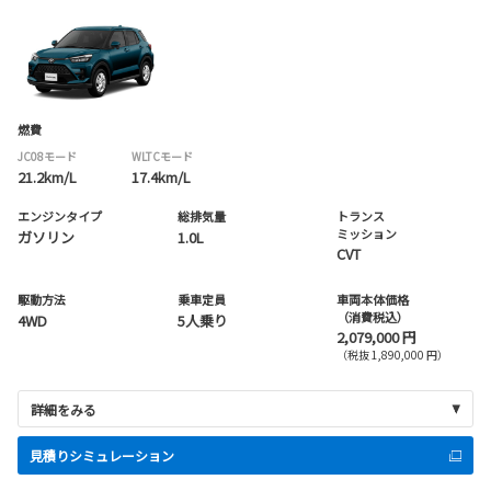
燃費
JC08モード
WLTCモード
21.2km/L
17.4km/L
エンジンタイプ
総排気量
トランス
ミッション
ガソリン
1.0L
CVT
駆動方法
乗車定員
車両本体価格
（消費税込）
4WD
5人乗り
2,079,000 円
（税抜 1,890,000 円）
詳細をみる
見積りシミュレーション