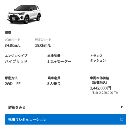
燃費
JC08モード
WLTCモード
34.8km/L
28.0km/L
エンジンタイプ
総排気量
トランス
ミッション
ハイブリッド
1.2L+モーター
-
駆動方法
乗車定員
車両本体価格
（消費税込）
2WD FF
5人乗り
2,442,000 円
（税抜 2,220,000 円）
詳細をみる
見積りシミュレーション