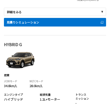
詳細をみる
見積りシミュレーション
HYBRID G
燃費
JC08モード
WLTCモード
34.8km/L
28.0km/L
エンジンタイプ
総排気量
トランス
ミッション
ハイブリッド
1.2L+モーター
-