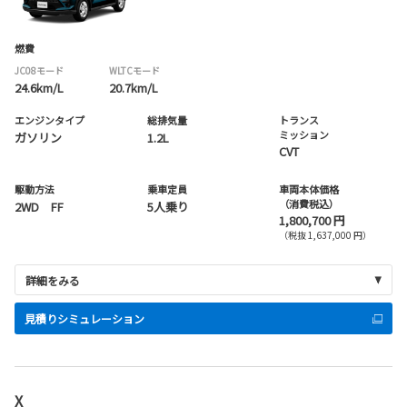
燃費
JC08モード
WLTCモード
24.6km/L
20.7km/L
エンジンタイプ
総排気量
トランス
ミッション
ガソリン
1.2L
CVT
駆動方法
乗車定員
車両本体価格
（消費税込）
2WD FF
5人乗り
1,800,700 円
（税抜 1,637,000 円）
詳細をみる
見積りシミュレーション
X