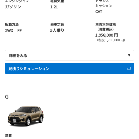
エンジンタイプ
総排気量
トランス
ミッション
ガソリン
1.2L
CVT
駆動方法
乗車定員
車両本体価格
（消費税込）
2WD FF
5人乗り
1,958,000 円
（税抜 1,780,000 円）
詳細をみる
見積りシミュレーション
G
燃費