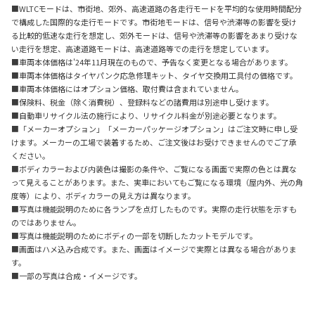
■WLTCモードは、市街地、郊外、高速道路の各走行モードを平均的な使用時間配分
で構成した国際的な走行モードです。市街地モードは、信号や渋滞等の影響を受け
る比較的低速な走行を想定し、郊外モードは、信号や渋滞等の影響をあまり受けな
い走行を想定、高速道路モードは、高速道路等での走行を想定しています。
■車両本体価格は'24年11月現在のもので、予告なく変更となる場合があります。
■車両本体価格はタイヤパンク応急修理キット、タイヤ交換用工具付の価格です。
■車両本体価格にはオプション価格、取付費は含まれていません。
■保険料、税金（除く消費税）、登録料などの諸費用は別途申し受けます。
■自動車リサイクル法の施行により、リサイクル料金が別途必要となります。
■「メーカーオプション」「メーカーパッケージオプション」はご注文時に申し受
けます。メーカーの工場で装着するため、ご注文後はお受けできませんのでご了承
ください。
■ボディカラーおよび内装色は撮影の条件や、ご覧になる画面で実際の色とは異な
って見えることがあります。また、実車においてもご覧になる環境（屋内外、光の角
度等）により、ボディカラーの見え方は異なります。
■写真は機能説明のために各ランプを点灯したものです。実際の走行状態を示すも
のではありません。
■写真は機能説明のためにボディの一部を切断したカットモデルです。
■画面はハメ込み合成です。また、画面はイメージで実際とは異なる場合がありま
す。
■一部の写真は合成・イメージです。