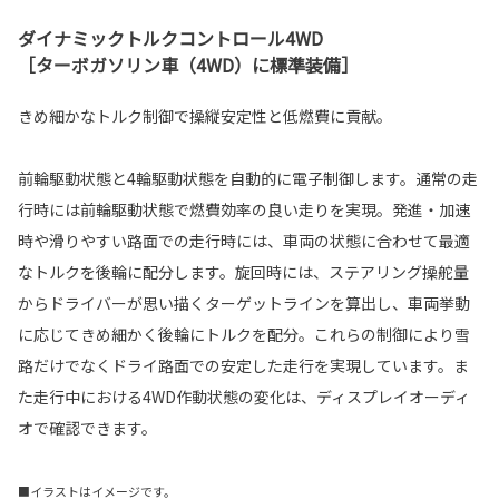
ダイナミックトルクコントロール4WD
［ターボガソリン車（4WD）に標準装備］
きめ細かなトルク制御で操縦安定性と低燃費に貢献。
前輪駆動状態と4輪駆動状態を自動的に電子制御します。通常の走
行時には前輪駆動状態で燃費効率の良い走りを実現。発進・加速
時や滑りやすい路面での走行時には、車両の状態に合わせて最適
なトルクを後輪に配分します。旋回時には、ステアリング操舵量
からドライバーが思い描くターゲットラインを算出し、車両挙動
に応じてきめ細かく後輪にトルクを配分。これらの制御により雪
路だけでなくドライ路面での安定した走行を実現しています。ま
た走行中における4WD作動状態の変化は、ディスプレイオーディ
オで確認できます。
■イラストはイメージです。