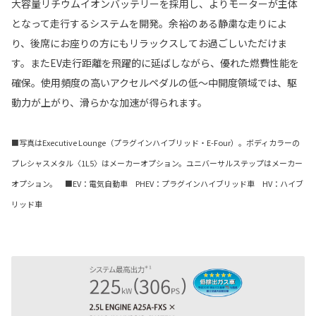
大容量リチウムイオンバッテリーを採用し、よりモーターが主体
となって走行するシステムを開発。余裕のある静粛な走りによ
り、後席にお座りの方にもリラックスしてお過ごしいただけま
す。またEV走行距離を飛躍的に延ばしながら、優れた燃費性能を
確保。使用頻度の高いアクセルペダルの低～中開度領域では、駆
動力が上がり、滑らかな加速が得られます。
■写真はExecutive Lounge（プラグインハイブリッド・E-Four）。ボディカラーの
プレシャスメタル〈1L5〉はメーカーオプション。ユニバーサルステップはメーカー
オプション。 ■EV：電気自動車 PHEV：プラグインハイブリッド車 HV：ハイブ
リッド車