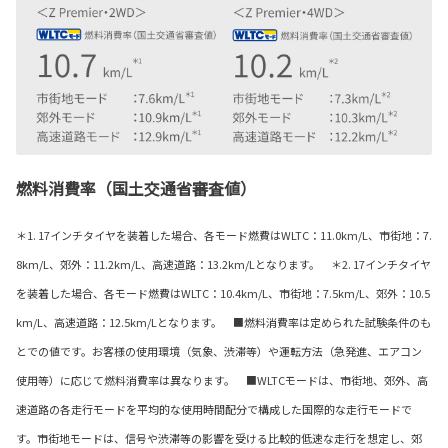
燃料消費率（国土交通省審査値）
＊1. 17インチタイヤを装着した場合、各モード燃費はWLTC：11.0km/L、市街地：7.
8km/L、郊外：11.2km/L、高速道路：13.2km/Lとなります。 ＊2. 17インチタイヤ
を装着した場合、各モード燃費はWLTC：10.4km/L、市街地：7.5km/L、郊外：10.5
km/L、高速道路：12.5km/Lとなります。 ■燃料消費率は定められた試験条件のも
とでの値です。お客様の使用環境（気象、渋滞等）や運転方法（急発進、エアコン
使用等）に応じて燃料消費率は異なります。 ■WLTCモードは、市街地、郊外、高
速道路の各走行モードを平均的な使用時間配分で構成した国際的な走行モードで
す。市街地モードは、信号や渋滞等の影響を受ける比較的低速な走行を想定し、郊