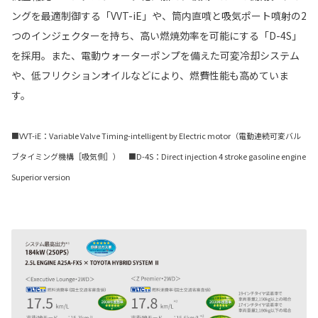
ングを最適制御する「VVT-iE」や、筒内直噴と吸気ポート噴射の2
つのインジェクターを持ち、高い燃焼効率を可能にする「D-4S」
を採用。また、電動ウォーターポンプを備えた可変冷却システム
や、低フリクションオイルなどにより、燃費性能も高めていま
す。
■VVT-iE：Variable Valve Timing-intelligent by Electric motor（電動連続可変バル
ブタイミング機構［吸気側］） ■D-4S：Direct injection 4 stroke gasoline engine
Superior version