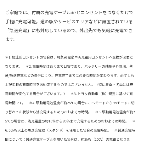
ご家庭では、付属の充電ケーブル
とコンセントをつなぐだけで
＊7
手軽に充電可能。道の駅やサービスエリアなどに設置されている
「急速充電」にも対応しているので、外出先でも気軽に充電でき
ます。
＊1. 抜止形コンセントの場合は、軽負荷電動車両充電用コンセントへ交換が必要と
なります。 ＊2. 充電時間はあくまで目安であり、バッテリーの残量や外気温、普
通/急速充電などの条件により、充電完了までに必要な時間が変わります。必ずしも
上記掲載の充電時間をお約束するものではございません。（特に夏季・冬季には充
電時間が変化する場合がございます。） ＊3. トヨタ自動車（株）規定に基づく充
電時間です。 ＊4. 駆動用電池温度が約25℃の場合に、EVモードからHVモードに切
り替わった状態から満充電するためのおおよその時間。 ＊5. 駆動用電池温度が約2
5℃の場合に、満充電量の約10％から80％まで充電するためのおおよその時間。 ＊
6. 50kW以上の急速充電器（スタンド）を使用した場合の充電時間。 ※普通充電時
間について：普通充電ケーブルを用いた場合は、約3kW（200V）の充電となりま