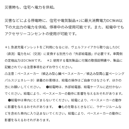
災害時も、住宅へ電力を供給。
災害などによる停電時に、住宅や電気製品
に最大消費電力DC9kW以
＊2
下の大出力の電力を供給。停車中のみ使用可能です。また、給電中でも
アクセサリーコンセントの使用が可能です。
＊1. 急速充電インレットをご利用になるには、ヴェルファイアから取り出したDC
（直流）電力をAC（交流）に変換する別売りの「外部給電器」が必要です。車両側
の定格出力はDC9kWです。 ＊2. 使用する電気製品に付属の取扱説明書や、製品に
記載されている注意事項を必ずお守りください。
⚠注意：ペースメーカー（植込み型心臓ペースメーカー／植込み型両心室ペーシング
パルスジェネレータ）装着のお客様は、給電の操作はご自身ではなさらず、ほかの
方にお願いしてください。 ●給電時は、外部給電器、給電ケーブルに近付かない
でください。給電により、ペースメーカーの動作に影響を与えるおそれがあります。
●給電中は車内にとどまらないでください。給電により、ペースメーカーの動作
に影響を与えるおそれがあります。 ●ものを取るときなどに、ラゲージルームな
どを含めた車内に入り込まないでください。給電により、ペースメーカーの動作に
影響を与えるおそれがあります。