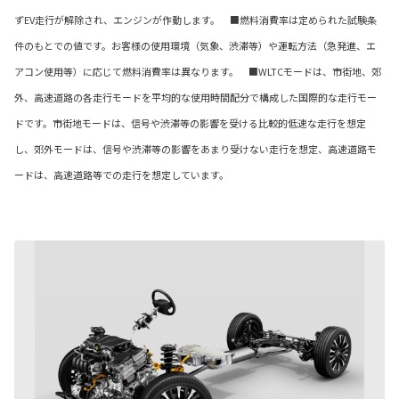
ずEV走行が解除され、エンジンが作動します。 ■燃料消費率は定められた試験条
件のもとでの値です。お客様の使用環境（気象、渋滞等）や運転方法（急発進、エ
アコン使用等）に応じて燃料消費率は異なります。 ■WLTCモードは、市街地、郊
外、高速道路の各走行モードを平均的な使用時間配分で構成した国際的な走行モー
ドです。市街地モードは、信号や渋滞等の影響を受ける比較的低速な走行を想定
し、郊外モードは、信号や渋滞等の影響をあまり受けない走行を想定、高速道路モ
ードは、高速道路等での走行を想定しています。