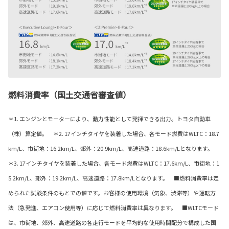
燃料消費率（国土交通省審査値）
＊1. エンジンとモーターにより、動力性能として発揮できる出力。トヨタ自動車
（株）算定値。 ＊2. 17インチタイヤを装着した場合、各モード燃費はWLTC：18.7
km/L、市街地：16.2km/L、郊外：20.9km/L、高速道路：18.6km/Lとなります。
＊3. 17インチタイヤを装着した場合、各モード燃費はWLTC：17.6km/L、市街地：1
5.2km/L、郊外：19.2km/L、高速道路：17.8km/Lとなります。 ■燃料消費率は定
められた試験条件のもとでの値です。お客様の使用環境（気象、渋滞等）や運転方
法（急発進、エアコン使用等）に応じて燃料消費率は異なります。 ■WLTCモード
は、市街地、郊外、高速道路の各走行モードを平均的な使用時間配分で構成した国