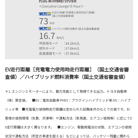
EV走行距離［充電電力使用時走行距離］（国土交通省審
査値）／ハイブリッド燃料消費率（国土交通省審査値）
＊1. エンジンとモーターにより、動力性能として発揮できる出力。トヨタ自動車
（株）算定値。 ■EV：電気自動車 PHEV：プラグインハイブリッド車 HV：ハイブ
リッド車 ■充電電力使用時走行距離は定められた試験条件のもとでの値です。お
客様の使用環境（気象、渋滞等）や運転方法（急発進、エアコン使用等）に応じてE
V走行距離は大きく異なります。 ■エンジン、駆動用電池の状態、エアコンの使用
状況や運転方法（所定の車速を超える）などによっては、バッテリー残量に関わら