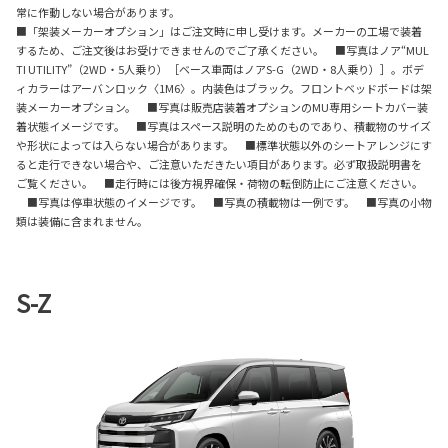
常に作動しない場合があります。
■「架装メーカーオプション」はご注文時に申し受けます。メーカーの工場で装着
するため、ご注文後はお受けできませんのでご了承ください。 ■写真はノア“MUL
TI UTILITY”（2WD・5人乗り）［ベース車両はノアS-G（2WD・8人乗り）］。ボデ
ィカラーはアーバンロック〈1M6〉。内装色はブラック。フロントベッドボードは架
装メーカーオプション。 ■写真は販売店装着オプションのMU専用シートカバー装
着状態イメージです。 ■写真はスペース説明のためのものであり、積載物のサイズ
や形状によっては入らない場合があります。 ■標準状態以外のシートアレンジにす
ると走行できない場合や、ご注意いただきたい項目があります。必ず取扱説明書を
ご覧ください。 ■走行時には後方視界確保・荷物の転倒防止にご注意ください。
■写真は停車状態のイメージです。 ■写真の積載物は一例です。 ■写真の小物
類は装備に含まれません。
S-Z