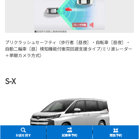
プリクラッシュセーフティ（歩行者［昼夜］・自転車［昼夜］・
自動二輪車［昼］検知機能付衝突回避支援タイプ/ミリ波レーダー
＋単眼カメラ方式）
S-X
お店を探す
試乗車予約
商談予約