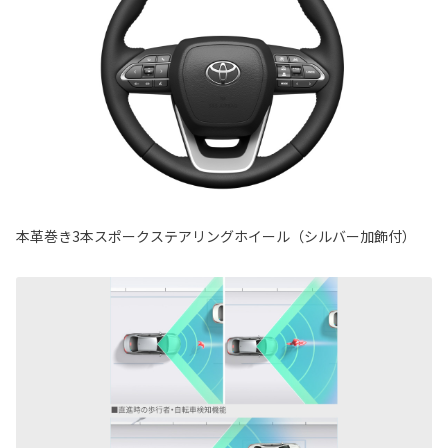
本革巻き3本スポークステアリングホイール（シルバー加飾付）