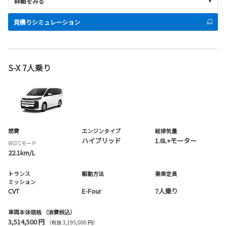
詳細をみる
見積りシミュレーション
S-X 7人乗り
燃費
エンジンタイプ
総排気量
ハイブリッド
1.8L+モーター
WLTCモード
22.1km/L
トランス
駆動方法
乗車定員
ミッション
CVT
E-Four
7人乗り
車両本体価格
（消費税込）
3,514,500 円
（税抜 3,195,000 円）