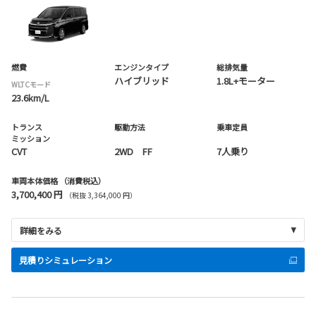
燃費
エンジンタイプ
総排気量
ハイブリッド
1.8L+モーター
WLTCモード
23.6km/L
トランス
駆動方法
乗車定員
ミッション
CVT
2WD FF
7人乗り
車両本体価格
（消費税込）
3,700,400 円
（税抜 3,364,000 円）
詳細をみる
見積りシミュレーション