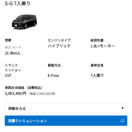
S-G 7人乗り
燃費
エンジンタイプ
総排気量
ハイブリッド
1.8L+モーター
WLTCモード
21.9km/L
トランス
駆動方法
乗車定員
ミッション
CVT
E-Four
7人乗り
車両本体価格
（消費税込）
3,953,400 円
（税抜 3,594,000 円）
詳細をみる
見積りシミュレーション