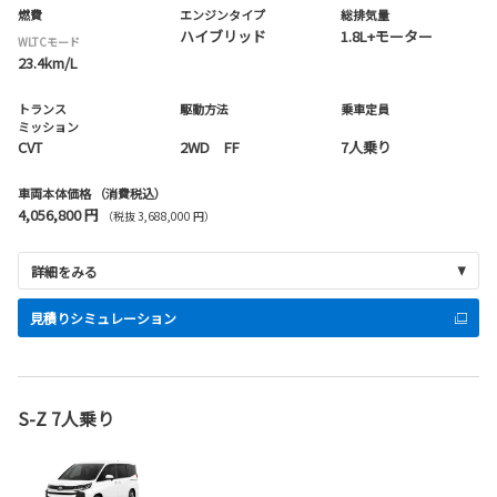
燃費
エンジンタイプ
総排気量
ハイブリッド
1.8L+モーター
WLTCモード
23.4km/L
トランス
駆動方法
乗車定員
ミッション
CVT
2WD FF
7人乗り
車両本体価格
（消費税込）
4,056,800 円
（税抜 3,688,000 円）
詳細をみる
見積りシミュレーション
S-Z 7人乗り