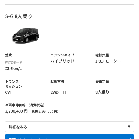
S-G 8人乗り
燃費
エンジンタイプ
総排気量
ハイブリッド
1.8L+モーター
WLTCモード
23.6km/L
トランス
駆動方法
乗車定員
ミッション
CVT
2WD FF
8人乗り
車両本体価格
（消費税込）
3,700,400 円
（税抜 3,364,000 円）
詳細をみる