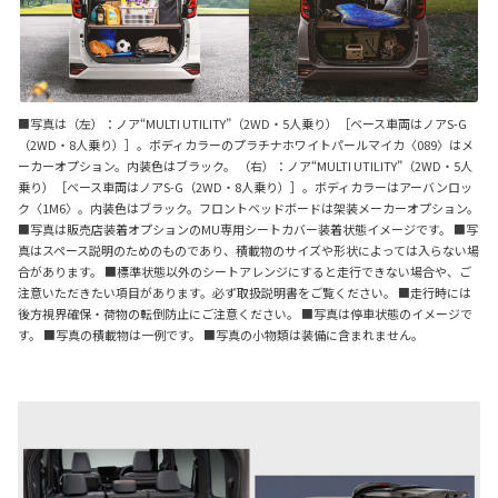
■写真は（左）：ノア“MULTI UTILITY”（2WD・5人乗り）［ベース車両はノアS-G
（2WD・8人乗り）］。ボディカラーのプラチナホワイトパールマイカ〈089〉はメ
ーカーオプション。内装色はブラック。 （右）：ノア“MULTI UTILITY”（2WD・5人
乗り）［ベース車両はノアS-G（2WD・8人乗り）］。ボディカラーはアーバンロッ
ク〈1M6〉。内装色はブラック。フロントベッドボードは架装メーカーオプション。
■写真は販売店装着オプションのMU専用シートカバー装着状態イメージです。 ■写
真はスペース説明のためのものであり、積載物のサイズや形状によっては入らない場
合があります。 ■標準状態以外のシートアレンジにすると走行できない場合や、ご
注意いただきたい項目があります。必ず取扱説明書をご覧ください。 ■走行時には
後方視界確保・荷物の転倒防止にご注意ください。 ■写真は停車状態のイメージで
す。 ■写真の積載物は一例です。 ■写真の小物類は装備に含まれません。