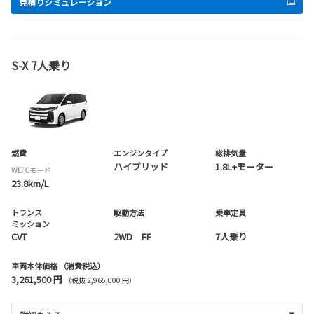
見積りシミュレーション
S-X 7人乗り
燃費
エンジンタイプ
総排気量
ハイブリッド
1.8L+モーター
WLTCモード
23.8km/L
トランス
駆動方法
乗車定員
ミッション
CVT
2WD FF
7人乗り
車両本体価格
（消費税込）
3,261,500 円
（税抜 2,965,000 円）