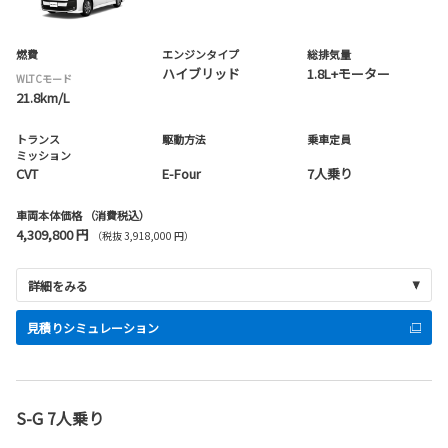
燃費
エンジンタイプ
総排気量
ハイブリッド
1.8L+モーター
WLTCモード
21.8km/L
トランス
駆動方法
乗車定員
ミッション
CVT
E-Four
7人乗り
車両本体価格
（消費税込）
4,309,800 円
（税抜 3,918,000 円）
詳細をみる
見積りシミュレーション
S-G 7人乗り