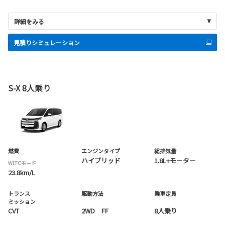
詳細をみる
見積りシミュレーション
S-X 8人乗り
燃費
エンジンタイプ
総排気量
ハイブリッド
1.8L+モーター
WLTCモード
23.8km/L
トランス
駆動方法
乗車定員
ミッション
CVT
2WD FF
8人乗り