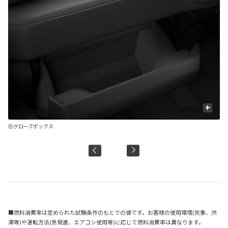
+
US
Ⓐグローブボックス
Ⓑ
■燃料消費率は定められた試験条件のもとでの値です。お客様の使用環境(気象、渋
滞等)や運転方法(急発進、エアコン使用等)に応じて燃料消費率は異なります。