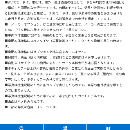
■WLTCモードは、市街地、郊外、高速道路の各走行モードを平均的な使用時間配分
で構成した国際的な走行モードです。市街地モードは、信号や渋滞等の影響を受け
る比較的低速な走行を想定し、郊外モードは、信号や渋滞等の影響をあまり受けな
い走行を想定、高速道路モードは、高速道路等での走行を想定しています。
■「メーカーオプション」はご注文時に申し受けます。メーカーの工場で装着する
ため、ご注文後はお受けできませんのでご了承ください。
■車両本体価格は'26年5月現在のもので、予告なく変更となる場合があります。
■車両本体価格はスペアタイヤ（車両装着タイヤ）、タイヤ交換用工具付の価格で
す。
■車両本体価格にはオプション価格は含まれていません。
■保険料、税金（除く消費税）、登録料などの諸費用は別途申し受けます。
■自動車リサイクル法の施行により、リサイクル料金が別途必要となります。
■ボディカラーおよび内装色は撮影の条件や、ご覧になる画面で実際の色とは異な
って見えることがあります。また、実車においてもご覧になる環境（屋内外、光の角
度等）により、ボディカラーの見え方は異なります。
■写真は機能説明のために各ランプを点灯したものです。実際の走行状態を示すも
のではありません。
■写真は機能説明のためにボディの一部を切断したカットモデルです。
■画面はハメ込み合成です。
■一部の写真は合成・イメージです。