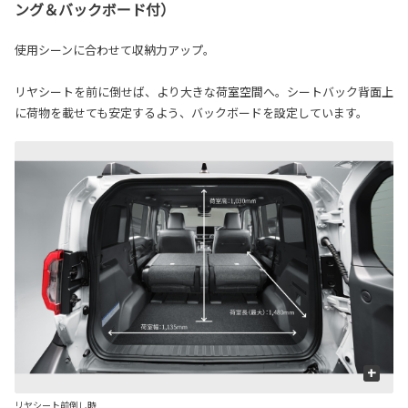
ング＆バックボード付）
使用シーンに合わせて収納力アップ。
リヤシートを前に倒せば、より大きな荷室空間へ。シートバック背面上
に荷物を載せても安定するよう、バックボードを設定しています。
+
リヤシート前倒し時
リ