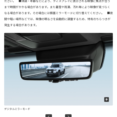
ださい。 ■体調・年齢などにより、ディスプレイに表示される映像に焦点が合う
まで時間がかかる場合があります。また着雪や雨滴、汚れ等により映像が見づらく
なる場合があります。その場合には鏡面ミラーモードに切り替えてください。 ■夜
間や暗い場所などでは、映像の明るさを自動的に調整するため、特有のちらつきが
発生する場合があります。
+
デジタルミラーモード
鏡