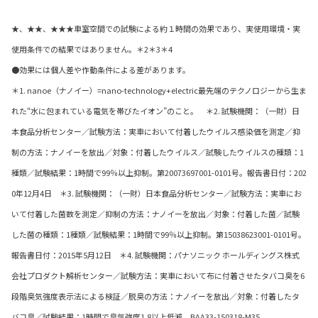
★、★★、★★★車室空間での試験による約１時間の効果であり、実使用環境・実
使用条件での結果ではありません。＊2＊3＊4
●効果には個人差や作動条件による差があります。
＊1. nanoe（ナノイー）=nano-technology+electric最先端のテクノロジーから生ま
れた“水に包まれている電気を帯びたイオン”のこと。 ＊2. 試験機関：（一財）日
本食品分析センター／試験方法：実車において付着したウイルス感染価を測定／抑
制の方法：ナノイーを放出／対象：付着したウイルス／試験したウイルスの種類：1
種類／試験結果：1時間で99％以上抑制。第20073697001-0101号。報告書日付：202
0年12月4日 ＊3. 試験機関：（一財）日本食品分析センター／試験方法：実車にお
いて付着した菌数を測定／抑制の方法：ナノイーを放出／対象：付着した菌／試験
した菌の種類：1種類／試験結果：1時間で99％以上抑制。第15038623001-0101号。
報告書日付：2015年5月12日 ＊4. 試験機関：パナソニック ホールディングス株式
会社プロダクト解析センター／試験方法：実車において布に付着させたタバコ臭を6
段階臭気強度表示法による検証／脱臭の方法：ナノイーを放出／対象：付着したタ
バコ臭／試験結果：1時間で臭気強度1.8以上低減。BAA33-150318-M35。