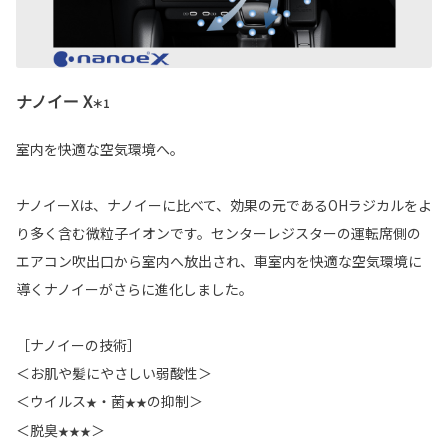
ナノイー X
＊1
室内を快適な空気環境へ。
ナノイーXは、ナノイーに比べて、効果の元であるOHラジカルをよ
り多く含む微粒子イオンです。センターレジスターの運転席側の
エアコン吹出口から室内へ放出され、車室内を快適な空気環境に
導くナノイーがさらに進化しました。
［ナノイーの技術］
＜お肌や髪にやさしい弱酸性＞
＜ウイルス
・菌
の抑制＞
★
★★
＜脱臭
＞
★★★