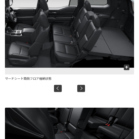
+
サードシート両側フロア格納状態
セ