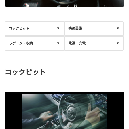
コックピット
快適装備
ラゲージ・収納
電源・充電
コックピット