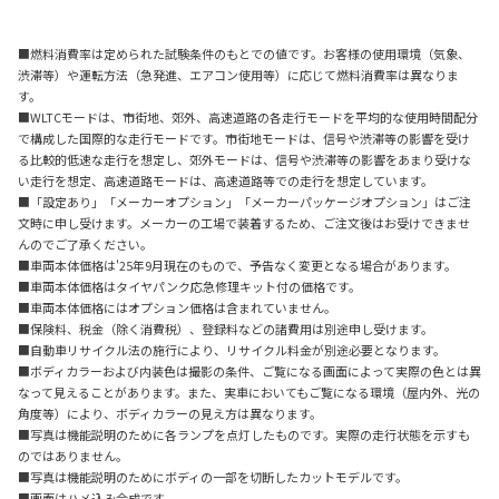
■燃料消費率は定められた試験条件のもとでの値です。お客様の使用環境（気象、
渋滞等）や運転方法（急発進、エアコン使用等）に応じて燃料消費率は異なりま
す。
■WLTCモードは、市街地、郊外、高速道路の各走行モードを平均的な使用時間配分
で構成した国際的な走行モードです。市街地モードは、信号や渋滞等の影響を受け
る比較的低速な走行を想定し、郊外モードは、信号や渋滞等の影響をあまり受けな
い走行を想定、高速道路モードは、高速道路等での走行を想定しています。
■「設定あり」「メーカーオプション」「メーカーパッケージオプション」はご注
文時に申し受けます。メーカーの工場で装着するため、ご注文後はお受けできませ
んのでご了承ください。
■車両本体価格は'25年9月現在のもので、予告なく変更となる場合があります。
■車両本体価格はタイヤパンク応急修理キット付の価格です。
■車両本体価格にはオプション価格は含まれていません。
■保険料、税金（除く消費税）、登録料などの諸費用は別途申し受けます。
■自動車リサイクル法の施行により、リサイクル料金が別途必要となります。
■ボディカラーおよび内装色は撮影の条件、ご覧になる画面によって実際の色とは異
なって見えることがあります。また、実車においてもご覧になる環境（屋内外、光の
角度等）により、ボディカラーの見え方は異なります。
■写真は機能説明のために各ランプを点灯したものです。実際の走行状態を示すも
のではありません。
■写真は機能説明のためにボディの一部を切断したカットモデルです。
■画面はハメ込み合成です。