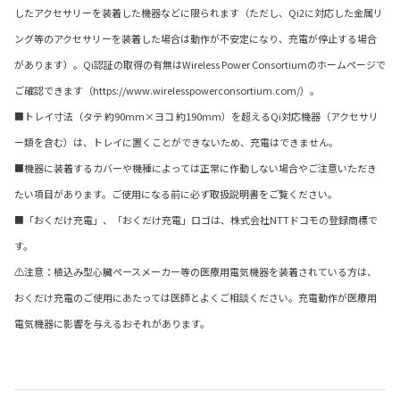
したアクセサリーを装着した機器などに限られます（ただし、Qi2に対応した金属リ
ング等のアクセサリーを装着した場合は動作が不安定になり、充電が停止する場合
があります）。Qi認証の取得の有無はWireless Power Consortiumのホームページで
ご確認できます（https://www.wirelesspowerconsortium.com/）。
■トレイ寸法（タテ 約90mm×ヨコ 約190mm）を超えるQi対応機器（アクセサリ
ー類を含む）は、トレイに置くことができないため、充電はできません。
■機器に装着するカバーや機種によっては正常に作動しない場合やご注意いただき
たい項目があります。ご使用になる前に必ず取扱説明書をご覧ください。
■「おくだけ充電」、「おくだけ充電」ロゴは、株式会社NTTドコモの登録商標で
す。
⚠注意：植込み型心臓ペースメーカー等の医療用電気機器を装着されている方は、
おくだけ充電のご使用にあたっては医師とよくご相談ください。充電動作が医療用
電気機器に影響を与えるおそれがあります。