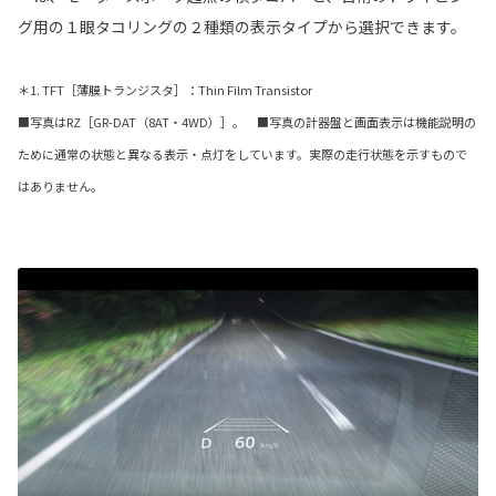
グ用の１眼タコリングの２種類の表示タイプから選択できます。
＊1. TFT［薄膜トランジスタ］：Thin Film Transistor
■写真はRZ［GR-DAT（8AT・4WD）］。 ■写真の計器盤と画面表示は機能説明の
ために通常の状態と異なる表示・点灯をしています。実際の走行状態を示すもので
はありません。