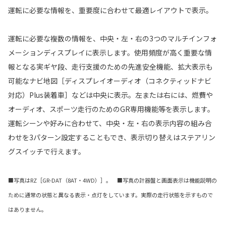
運転に必要な情報を、重要度に合わせて最適レイアウトで表示。
運転に必要な複数の情報を、中央・左・右の3つのマルチインフォ
メーションディスプレイに表示します。使用頻度が高く重要な情
報となる実ギヤ段、走行支援のための先進安全機能、拡大表示も
可能なナビ地図［ディスプレイオーディオ（コネクティッドナビ
対応）Plus装着車］などは中央に表示。左または右には、燃費や
オーディオ、スポーツ走行のためのGR専用機能等を表示します。
運転シーンや好みに合わせて、中央・左・右の表示内容の組み合
わせを3パターン設定することもでき、表示切り替えはステアリン
グスイッチで行えます。
■写真はRZ［GR-DAT（8AT・4WD）］。 ■写真の計器盤と画面表示は機能説明の
ために通常の状態と異なる表示・点灯をしています。実際の走行状態を示すもので
はありません。