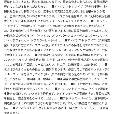
運転をしたりすると、思わぬ事故につながり、重大な傷害におよぶか、最悪の場合
死亡につながるおそれがあります。 ■アドバンスト ドライブ（渋滞時支援）は地
図情報をもとに制御するため、工事などで実際の道路状況と地図情報が異なる場
合、正常に作動しないおそれがあります。システムを過信せず、常に周囲の状況を把
握した上で、運転者の責任においてシステムを使用してください。 ■アドバンス
ト ドライブ（渋滞時支援）作動中でも運転者での操作が必要となる状況があるた
め、運転者自身で視界を確保する必要があります。常に視界を確保できるよう、次
の機能をご使用ください（ヘッドランプ/ワイパー/フロントデフロスター･リヤウイ
ンドゥデフォッガー･ドアミラーヒーター）。 ■アドバンスト ドライブ（渋滞時支
援）は状況に応じてディスプレイ表示でステアリングの保持を促すことがあります。
その際はただちに運転者自身でアクセル･ブレーキ･ステアリング操作を行い、安全
を確保してください。 ■例えば次のようなシーンでは自動車専用道路上でもアド
バンスト ドライブ（渋滞時支援）は作動しません（中央分離帯がポール等で区切ら
れている暫定供用区間、サービスエリア、料金所、路線新設された道路等）。 ■
例えば次のようなものの検出には限界があります。必要に応じて自らハンドル・アク
セル・ブレーキを操作してください（自車の前方に割り込みがあった時、他車が接
近してきた時、工事区間、落下物等）。 ■衝突等の事故発生時にドライバーモニ
ターカメラによる映像を記録することがあります。 ■公道を走行する時は、法定
速度や制限速度を遵守してください。 ■アドバンスト パークは、あくまで運転を
支援する機能です。システムを過信せず、必ずドライバーが責任を持って周囲の状況
を把握し、安全運転を心がけてください。 ■アドバンスト パークは、駐車環境や
周辺状況によっては使用できない場合があります。詳しくは販売店でご確認くださ
い。 ■アドバンスト パークを使用するためには、字光式ナンバープレートは装着
できません。