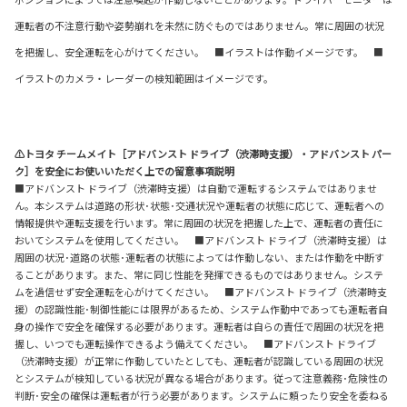
運転者の不注意行動や姿勢崩れを未然に防ぐものではありません。常に周囲の状況
を把握し、安全運転を心がけてください。 ■イラストは作動イメージです。 ■
イラストのカメラ・レーダーの検知範囲はイメージです。
⚠トヨタ チームメイト［アドバンスト ドライブ（渋滞時支援）・アドバンスト パー
ク］を安全にお使いいただく上での留意事項説明
■アドバンスト ドライブ（渋滞時支援）は自動で運転するシステムではありませ
ん。本システムは道路の形状･状態･交通状況や運転者の状態に応じて、運転者への
情報提供や運転支援を行います。常に周囲の状況を把握した上で、運転者の責任に
おいてシステムを使用してください。 ■アドバンスト ドライブ（渋滞時支援）は
周囲の状況･道路の状態･運転者の状態によっては作動しない、または作動を中断す
ることがあります。また、常に同じ性能を発揮できるものではありません。システ
ムを過信せず安全運転を心がけてください。 ■アドバンスト ドライブ（渋滞時支
援）の認識性能･制御性能には限界があるため、システム作動中であっても運転者自
身の操作で安全を確保する必要があります。運転者は自らの責任で周囲の状況を把
握し、いつでも運転操作できるよう備えてください。 ■アドバンスト ドライブ
（渋滞時支援）が正常に作動していたとしても、運転者が認識している周囲の状況
とシステムが検知している状況が異なる場合があります。従って注意義務･危険性の
判断･安全の確保は運転者が行う必要があります。システムに頼ったり安全を委ねる