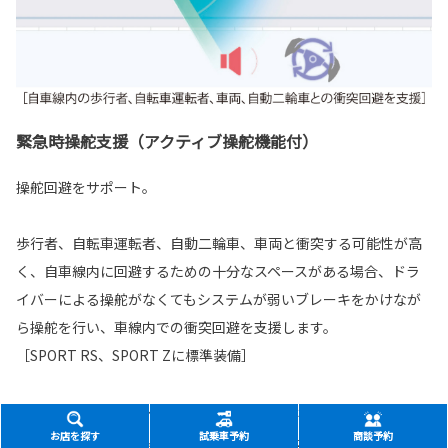
緊急時操舵支援（アクティブ操舵機能付）
操舵回避をサポート。
歩行者、自転車運転者、自動二輪車、車両と衝突する可能性が高
く、自車線内に回避するための十分なスペースがある場合、ドラ
イバーによる操舵がなくてもシステムが弱いブレーキをかけなが
ら操舵を行い、車線内での衝突回避を支援します。
［SPORT RS、SPORT Zに標準装備］
■回避するための十分なスペースがない、また、回避先に物があるとシステムが判断
お店を探す
試乗車予約
商談予約
した場合には作動しません。 ■横断歩行者など一定以上の速度を持った対象には