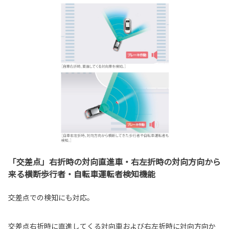
「交差点」右折時の対向直進車・右左折時の対向方向から
来る横断歩行者・自転車運転者検知機能
交差点での検知にも対応。
交差点右折時に直進してくる対向車および右左折時に対向方向か