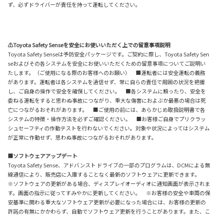
ず、必ずドライバーが責任を持って運転してください。
⚠Toyota Safety Senseを安全にお使いいただく上での留意事項説明
Toyota Safety Senseは予防安全パッケージです。ご契約に際し、Toyota Safety Sen
seおよびその各システムを安全にお使いいただくための留意事項についてご説明い
たします。（ご使用になる際のお客様へのお願い） ■運転者には安全運転の義務
があります。運転者は各システムを過信せず、常に自らの責任で周囲の状況を把握
し、ご自身の操作で安全を確保してください。 ■各システムに頼ったり、安全を
委ねる運転をすると思わぬ事故につながり、重大な傷害におよぶか最悪の場合は死
亡につながるおそれがあります。 ■ご使用の前には、あらかじめ取扱説明書で各
システムの特徴・操作方法を必ずご確認ください。 ■お客様ご自身でプリクラッ
シュセーフティの作動テストを行わないでください。対象や状況によってはシステム
が正常に作動せず、思わぬ事故につながるおそれがあります。
■ソフトウェアアップデート
Toyota Safety Sense、アドバンスト ドライブの一部のプログラムは、DCMによる無
線通信により、販売店に入庫することなく最新のソフトウェアに更新できます。
※ソフトウェアの更新がある場合、ディスプレイオーディオに通知画面が表示されま
す。画面の指示に従ってすみやかに更新してください。 ※お客様の安全や車両の保
安基準に関わる重大なソフトウェア更新が必要になった場合には、お客様の更新の
許諾の有無にかかわらず、自動でソフトウェア更新を行うことがあります。また、こ