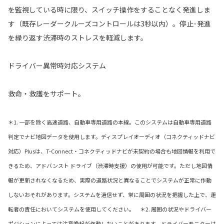
を監視している時に限り、スイッチ操作をすることなく発進しま
す（既存レーダークルーズコントロールは3秒以内）。停止･発進
を繰り返す渋滞時のストレスを軽減します。
ドライバー異常時対応システム
救命・救護をサポート。
＊1. 一部を除く高速道路、自動車専用道路の本線。このシステムは自動車専用道路
判定でナビ地図データを使用します。ディスプレイオーディオ（コネクティッドナビ
対応）Plusは、T-Connect・コネクティッドナビが未契約の場合も地図情報を利用で
きるため、アドバンスト ドライブ（渋滞時支援）の使用が可能です。ただし地図情
報が更新されなくなるため、実際の道路状況と異なることでシステムが正常に作動
しないおそれがあります。システムを過信せず、常に周囲の状況を把握した上で、運
転者の責任においてシステムを使用してください。 ＊2. 周囲の状況やドライバー
ポジションによっては注意喚起が作動しないことがあります。ドライバーモニターは