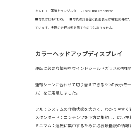
＊1. TFT［薄膜トランジスタ］：Thin Film Transistor
■写真はESTATE RS。 ■写真の計器盤と画面表示は機能説明
ています。実際の走行状態を示すものではありません。
カラーヘッドアップディスプレイ
運転に必要な情報をウインドシールドガラスの視野
運転シーンに合わせて切り替えできる3つの表示モー
ム）をご用意しました。
フル：システムの作動状態を大きく、わかりやすく
スタンダード：コンテンツを下方に集約し、広い視
ミニマム：運転に集中するために必要最低限の情報