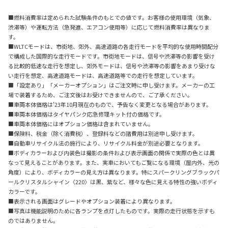
■燃料消費率は定められた試験条件のもとでの値です。お客様の使用環境（気象、
渋滞等）や運転方法（急発進、エアコン使用等）に応じて燃料消費率は異なりま
す。
■WLTCモードは、市街地、郊外、高速道路の各走行モードを平均的な使用時間配分
で構成した国際的な走行モードです。市街地モードは、信号や渋滞等の影響を受け
る比較的低速な走行を想定し、郊外モードは、信号や渋滞等の影響をあまり受けな
い走行を想定、高速道路モードは、高速道路等での走行を想定しています。
■「設定あり」「メーカーオプション」はご注文時に申し受けます。メーカーの工
場で装着するため、ご注文後はお受けできませんので、ご了承ください。
■車両本体価格は'23年10月現在のもので、予告なく変更となる場合があります。
■車両本体価格はタイヤパンク応急修理キット付の価格です。
■車両本体価格にはオプション価格は含まれていません。
■保険料、税金（除く消費税）、登録料などの諸費用は別途申し受けます。
■自動車リサイクル法の施行により、リサイクル料金が別途必要となります。
■ボディカラーおよび内装色は撮影の条件および表示画面の関係で実際の色とは異
なって見えることがあります。また、実車においてもご覧になる環境（屋内外、光の
角度）により、ボディカラーの見え方は異なります。特にスパークリングブラックパ
ールクリスタルシャイン〈220〉は黒、紫など、様々な色に見える特性の強いボディ
カラーです。
■表示される画面はグレードやオプション装着により異なります。
■写真は機能説明のために各ランプを点灯したものです。実際の走行状態を示すも
のではありません。