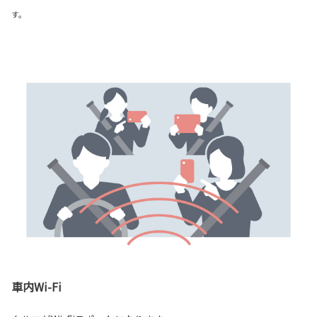
す。
車内Wi-Fi