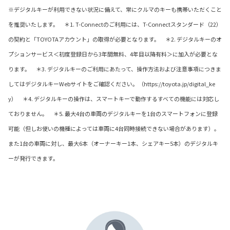
※デジタルキーが利用できない状況に備えて、常にクルマのキーも携帯いただくこと
を推奨いたします。 ＊1. T-Connectのご利用には、T-Connectスタンダード（22）
の契約と「TOYOTAアカウント」の取得が必要となります。 ＊2. デジタルキーのオ
プションサービス＜初度登録日から3年間無料、4年目以降有料＞に加入が必要とな
ります。 ＊3. デジタルキーのご利用にあたって、操作方法および注意事項につきま
してはデジタルキーWebサイトをご確認ください。（https://toyota.jp/digital_ke
y） ＊4. デジタルキーの操作は、スマートキーで動作するすべての機能には対応し
ておりません。 ＊5. 最大4台の車両のデジタルキーを1台のスマートフォンに登録
可能（但しお使いの機種によっては車両に4台同時接続できない場合があります）。
また1台の車両に対し、最大6本（オーナーキー1本、シェアキー5本）のデジタルキ
ーが発行できます。