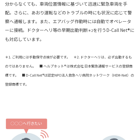
分からなくても、車両位置情報に基づいて迅速に緊急車両を手
配。さらに、あおり運転などのトラブルの時にも状況に応じて警
察へ通報します。また、エアバッグ作動時には自動でオペレータ
ーに接続。ドクターヘリ等の早期出動判断
を行うD-Call Net®に
＊2
も対応しています。
＊1. ご利用には手動保守点検が必要です。 ＊2. ドクターヘリは、必ず出動するも
のではありません。 ■ ヘルプネット® は株式会社 日本緊急通報サービスの登録商
標です。 ■ D-Call Net®は認定NPO法人救急ヘリ病院ネットワーク（HEM-Net）の
登録商標です。