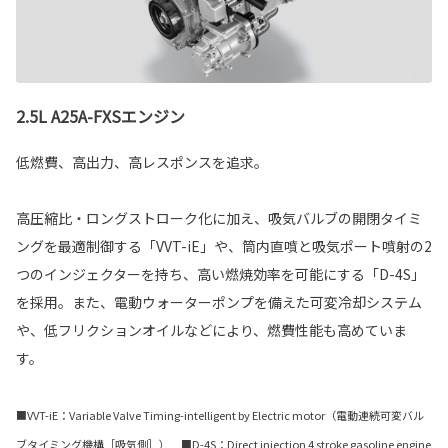
2.5L A25A-FXSエンジン
低燃費、高出力、高レスポンスを追求。
高圧縮比・ロングストローク化に加え、吸気バルブの開閉タイミ
ングを最適制御する「VVT-iE」や、筒内直噴と吸気ポート噴射の2
つのインジェクターを持ち、高い燃焼効率を可能にする「D-4S」
を採用。また、電動ウォーターポンプを備えた可変冷却システム
や、低フリクションオイルなどにより、燃費性能も高めていま
す。
■VVT-iE：Variable Valve Timing-intelligent by Electric motor（電動連続可変バル
ブタイミング機構［吸気側］） ■D-4S：Direct injection 4 stroke gasoline engine