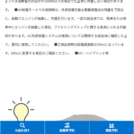
よっては消費電力の合計が1500W以下の場合でも正常に作動しない場合がありま
す。 ■HV給電モードでの使用時は、外部給電可能な駆動用電池の残量を下回る
と、自動でエンジンが始動し、充電を行います。一部の自治体では、駐車または停
車中にエンジンを始動した場合、アイドリングストップに関する条例にふれる可能
性があります。AC外部給電システムの使用については関係する自治体に確認した上
で、適切に使用してください。 ■工場出荷時の給電周波数は50Hzになっていま
す。60Hzに変更する場合はご相談ください。 ■HV：ハイブリッド車
お店を探す
試乗車予約
商談予約