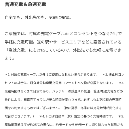
普通充電＆急速充電
自宅でも、外出先でも、気軽に充電。
ご家庭では、付属の充電ケーブル
とコンセントをつなぐだけで
＊1
手軽に充電可能。道の駅やサービスエリアなどに設置されている
「急速充電」にも対応しているので、外出先でも気軽に充電でき
ます。
＊1. 付属の充電ケーブル以外はご使用になれない場合があります。 ＊2. 抜止形コン
セントの場合は、軽負荷電動車両充電用コンセントへ交換が必要となります。 ＊3.
充電時間はあくまで目安であり、バッテリーの残量や外気温、普通/急速充電などの
条件により、充電完了までに必要な時間が変わります。必ずしも上記掲載の充電時
間をお約束するものではございません。（特に夏季・冬季には充電時間が変化する
場合がございます。） ＊4. トヨタ自動車（株）規定に基づく充電時間です。 ＊5.
駆動用電池温度が約25℃の場合に、EVモードからHVモードに切り替わった状態から