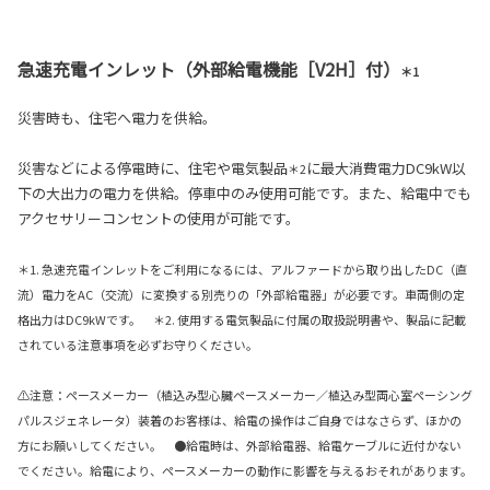
急速充電インレット（外部給電機能［V2H］付）
＊1
災害時も、住宅へ電力を供給。
災害などによる停電時に、住宅や電気製品
に最大消費電力DC9kW以
＊2
下の大出力の電力を供給。停車中のみ使用可能です。また、給電中でも
アクセサリーコンセントの使用が可能です。
＊1. 急速充電インレットをご利用になるには、アルファードから取り出したDC（直
流）電力をAC（交流）に変換する別売りの「外部給電器」が必要です。車両側の定
格出力はDC9kWです。 ＊2. 使用する電気製品に付属の取扱説明書や、製品に記載
されている注意事項を必ずお守りください。
⚠注意：ペースメーカー（植込み型心臓ペースメーカー／植込み型両心室ペーシング
パルスジェネレータ）装着のお客様は、給電の操作はご自身ではなさらず、ほかの
方にお願いしてください。 ●給電時は、外部給電器、給電ケーブルに近付かない
でください。給電により、ペースメーカーの動作に影響を与えるおそれがあります。