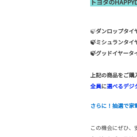
トヨタのHAPPY
🍃
ダンロップタ
🍃ミシュラン
🍃グッドイヤ
上記の商品をご購
全員
に
選べるデジタ
さらに！抽選で家
この機会にぜひ、