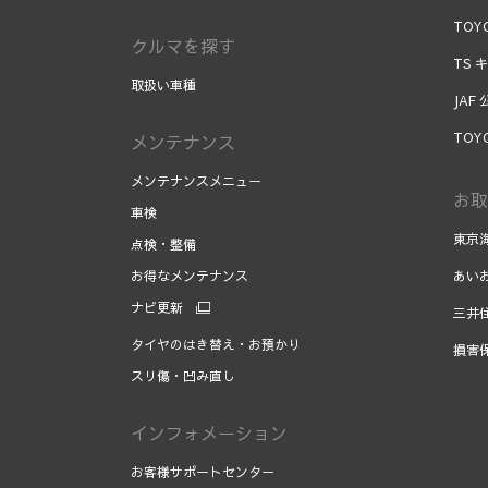
TOYO
クルマを探す
TS 
取扱い車種
JAF
TOY
メンテナンス
メンテナンスメニュー
お取
車検
東京
点検・整備
お得なメンテナンス
あい
ナビ更新
三井
タイヤのはき替え・お預かり
損害
スリ傷・凹み直し
インフォメーション
お客様サポートセンター