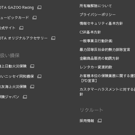
所有権解除について
TA GAZOO Racing
プライバシーポリシー
キュービックカード
情報セキュリティ基本方針
 公式サイト
CSR基本方針
OTA オリジナルアクセサリー
一般事業主行動計画
暴力団等反社会的勢力排除宣言
扱い損保
金融商品販売の勧誘方針
海上日動火災保険
レンタカー貸渡約款
お客様本位の保険業務に関する運
おいニッセイ同和損保
【FD宣言】
住友海上火災保険
カスタマーハラスメントに対する
針
保険ジャパン
リクルート
採用情報