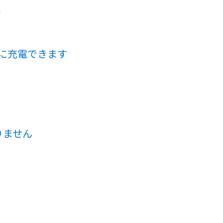
？
に充電できます
りません