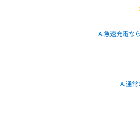
A.急速充電
A.通