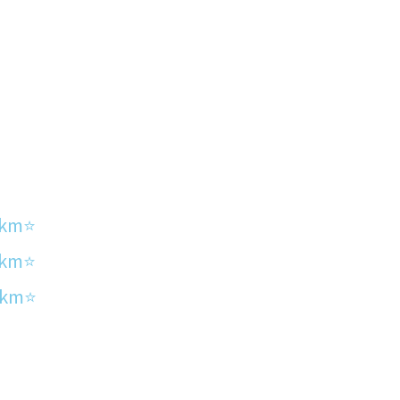
km⭐
km⭐
km⭐