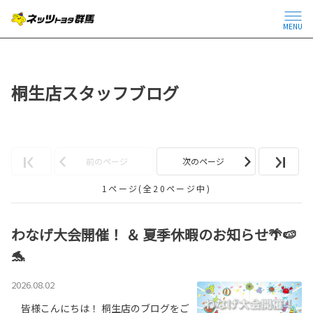
MENU
桐生店スタッフブログ
前のページ
次のページ
1ページ(全20ページ中)
わなげ大会開催！ ＆ 夏季休暇のお知らせ🌴🍉
🐬
2026.08.02
皆様こんにちは！ 桐生店のブログをご