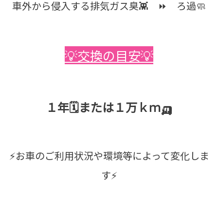
車外から侵入する排気ガス臭👾 ⏩ ろ過🧼
💡交換の目安💡
１年🗓️または１万ｋｍ🛺
⚡お車のご利用状況や環境等によって変化しま
す⚡