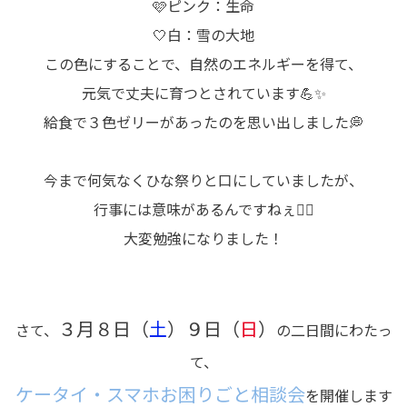
🩷ピンク：生命
🤍白：雪の大地
この色にすることで、自然のエネルギーを得て、
元気で丈夫に育つとされています💪✨
給食で３色ゼリーがあったのを思い出しました💭
今まで何気なくひな祭りと口にしていましたが、
行事には意味があるんですねぇ🙂‍↕️
大変勉強になりました！
３月８日（
土
）９日（
日
）
さて、
の二日間にわたっ
て、
ケータイ・スマホお困りごと相談会
を開催します