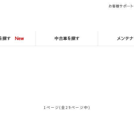
お客様サポート
マを探す
New
中古車を探す
メンテナ
1ページ(全29ページ中)