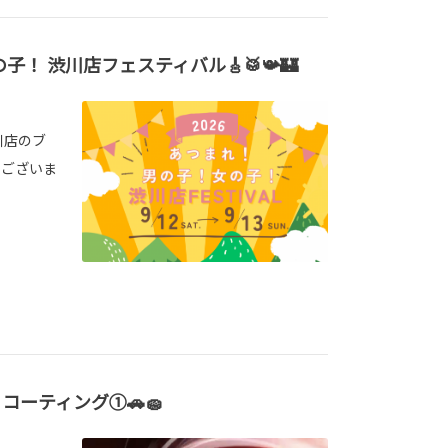
！ 渋川店フェスティバル🎸🥁📯🏰
川店のブ
うございま
コーティング①🚗🧽