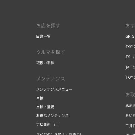
お店を探す
おす
店舗一覧
GR G
TOYO
クルマを探す
TS 
取扱い車種
JAF
TOY
メンテナンス
メンテナンスメニュー
お取
車検
東京
点検・整備
お得なメンテナンス
あい
ナビ更新
三井
タイヤのはき替え・お預かり