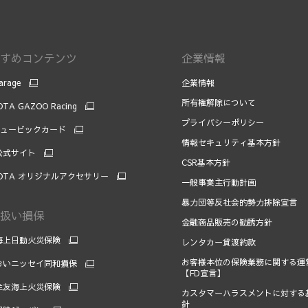
すめコンテンツ
企業情報
arage
企業情報
所有権解除について
TA GAZOO Racing
プライバシーポリシー
キュービックカード
情報セキュリティ基本方針
 公式サイト
CSR基本方針
OTA オリジナルアクセサリー
一般事業主行動計画
暴力団等反社会的勢力排除宣言
扱い損保
金融商品販売の勧誘方針
海上日動火災保険
レンタカー貸渡約款
お客様本位の保険業務に関する運
おいニッセイ同和損保
【FD宣言】
住友海上火災保険
カスタマーハラスメントに対する
針