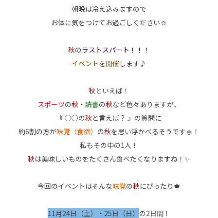
朝晩は冷え込みますので
お体に気をつけてお過ごしください☺
秋
の
ラストスパート
！！！
イベント
を
開催
します♪
秋
といえば！
スポーツ
の
秋
・
読書
の
秋
など色々ありますが、
『 ○○の
秋
と言えば？ 』の質問に
約6割の方が
味覚（食欲）
の
秋
を思い浮かべるそうです🍚！
私もその中の1人！
秋
は美味しいものをたくさん食べたくなりますね！✨
今回のイベントはそんな
味覚
の
秋
にぴったり🍁
11月24日（土）・25日（日）
の2日間！