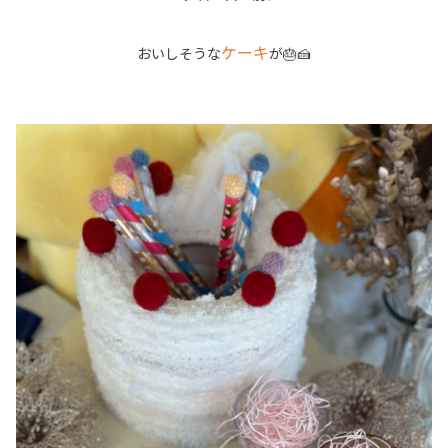
ケーキ
おいしそうな
が🎂🍰