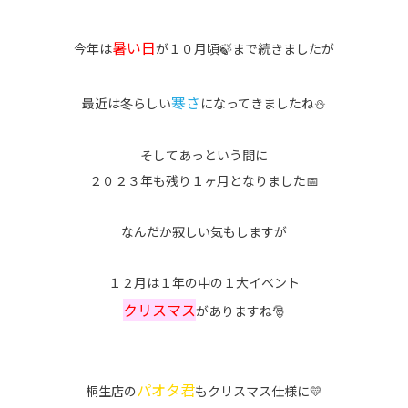
暑い日
今年は
が１０月頃🍃まで続きましたが
寒さ
最近は冬らしい
になってきましたね⛄
そしてあっという間に
２０２３年も残り１ヶ月となりました📅
なんだか寂しい気もしますが
１２月は１年の中の１大イベント
クリスマス
がありますね🎅
パオタ君
桐生店の
もクリスマス仕様に💛