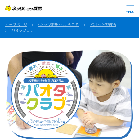
MENU
トップページ
"ネッツ群馬"へようこそ!
パオタと遊ぼう
パオタクラブ