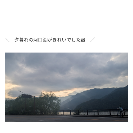
＼ 夕暮れの河口湖がきれいでした📸 ／