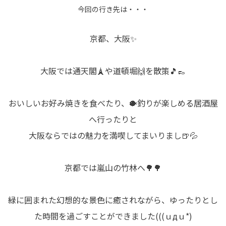
今回の行き先は・・・
京都、大阪✨
大阪では通天閣🗼や道頓堀🙌を散策🎵👞
おいしいお好み焼きを食べたり、🐡釣りが楽しめる居酒屋
へ行ったりと
大阪ならではの魅力を満喫してまいりまし🍺💦
京都では嵐山の竹林へ🌳🌳
緑に囲まれた幻想的な景色に癒されながら、ゆったりとし
た時間を過ごすことができました(((ｕдｕ*)