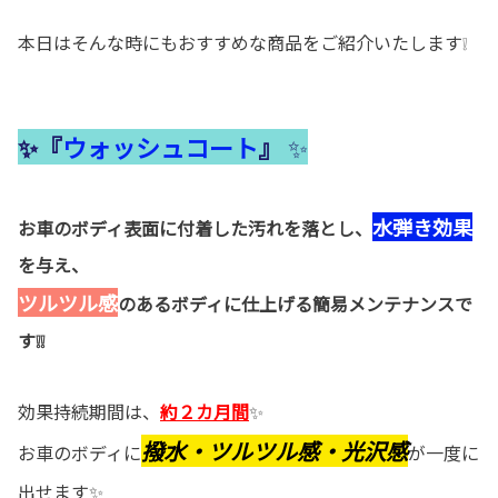
本日はそんな時にもおすすめな商品をご紹介いたします❕
✨『
ウォッシュコート
』
✨
水弾き効果
お車のボディ表面に付着した汚れを落とし、
を与え、
ツルツル感
のあるボディに仕上げる簡易メンテナンスで
す❕❕
効果持続期間は、
約２カ月間
✨
撥水・ツルツル感・光沢感
お車のボディに
が一度に
出せます✨