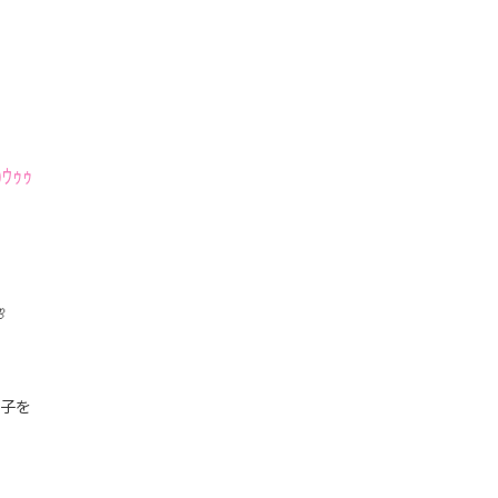
ｩｩ

子を