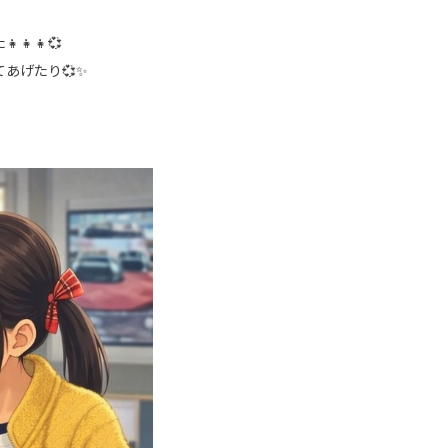
👧💞
あげたり💞✨