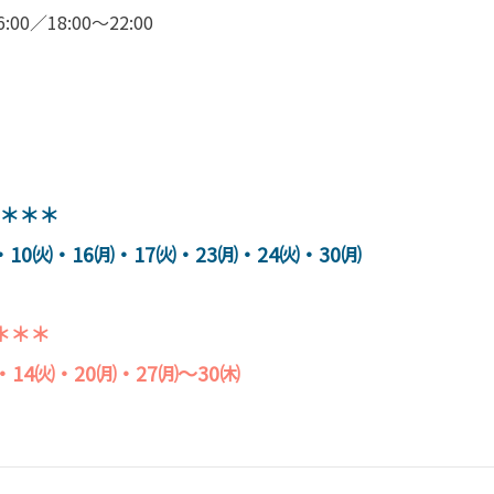
0／18:00～22:00
 ＊＊＊
0㈫・16㈪・17㈫・23㈪・24㈫・30㈪
＊＊＊
14㈫・20㈪・27㈪～30㈭