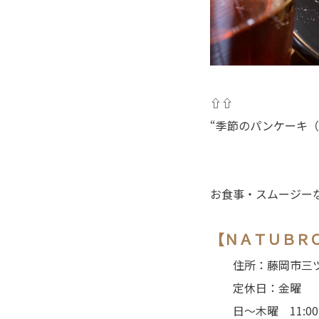
⇧⇧
“季節のパンケーキ（
お食事・スムージーな
【ＮＡＴＵＢＲ
住所：藤岡市三ツ木 
定休日：金曜
日～木曜 11:00 ～