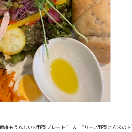
物繊維もうれしいお野菜プレート” ＆ “リース野菜と玄米の