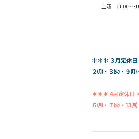
土曜 11:00 ～16:0
＊＊＊ ３月定休日
２㈪・３㈫・９㈪・1
＊＊＊ 4月定休日 
６㈪・７㈫・13㈪・