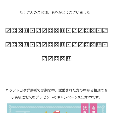
たくさんのご参加、ありがとうございました。
⚂⚃⚄⚅⚀⚁⚂⚃⚄⚅⚀⚁⚂⚃⚄⚀⚁
⚂⚃⚄⚅⚀⚁⚂⚃⚄⚅⚀⚁⚂⚃⚄⚅⚀
⚁⚂⚃⚄⚅
ネッツトヨタ群馬㈱では期間中、試乗された方の中から抽選で６
０名様にお米をプレゼントのキャンペーンを実施中です。