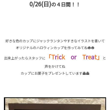
0/26(日)
の４日間！！
好きな色のカップにジャックランタンやすきなイラストを書いて
オリジナルのハロウィンカップを作ってみてね🎃🎃
「T
r
i
c
k
or
T
r
e
a
t」
出来上がったらスタッフに
と
声をかけてね
カップにお菓子をプレゼントしています👻👻