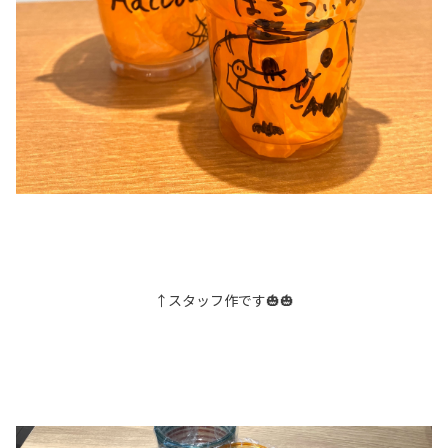
↑スタッフ作です🎃🎃