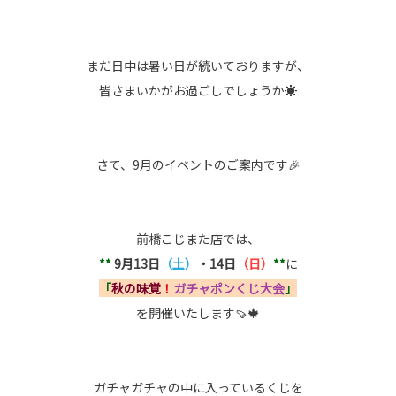
まだ日中は暑い日が続いておりますが、
皆さまいかがお過ごしでしょうか☀️
さて、9月のイベントのご案内です🎉
前橋こじまた店では、
**
9月13日
（土）
・14日
（日）
**
に
「
秋の味覚
！
ガチャポンくじ大会
」
を開催いたします🍠🍁
ガチャガチャの中に入っているくじを