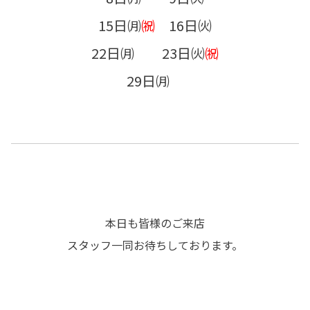
15日㈪
㈷
16日㈫
22日㈪ 23日㈫
㈷
29日㈪
本日も皆様のご来店
スタッフ一同お待ちしております。