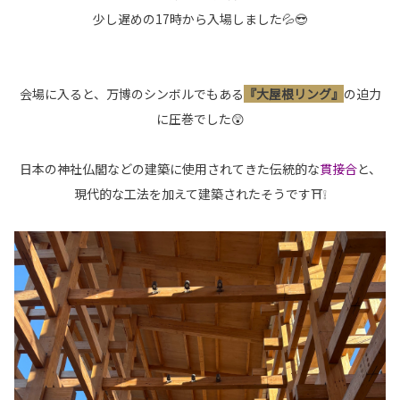
少し遅めの17時から入場しました💦😎
会場に入ると、万博のシンボルでもある
『大屋根リング』
の迫力
に
圧巻でした😲
日本の神社仏閣などの建築に使用されてきた伝統的な
貫接合
と、
現代的な工法を加えて建築されたそうです⛩❕