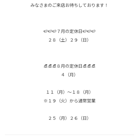
みなさまのご来店お待ちしております！
🍉🍉🍉７月の定休日🍉🍉🍉
２８（土）２９（日）
👒👒👒８月の定休日👒👒👒
４（月）
１１（月）～１８（月）
※１９（火）から通常営業
２５（月）２６（日）