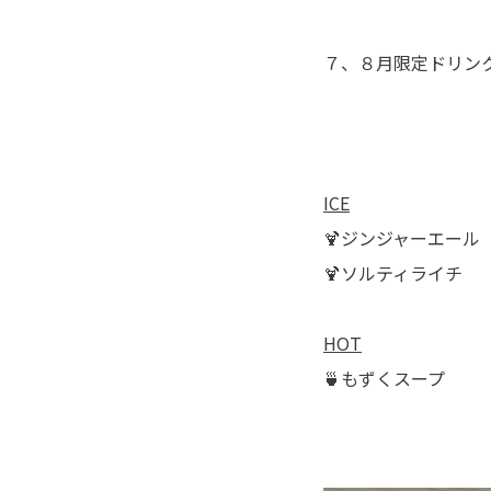
７、８月限定ドリンク
ICE
🍹ジンジャーエール
🍹ソルティライチ
HOT
🍵もずくスープ