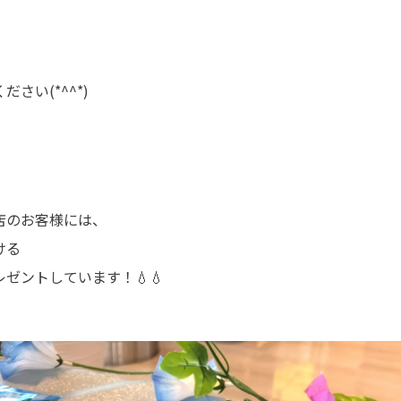
さい(*^^*)
店のお客様には、
ける
ゼントしています！💧💧