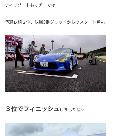
ティリゾートもてぎ では
予選Ｂ組２位、決勝3番グリッドからのスタート🏁🏎️
３位でフィニッシュ
しました👏✨