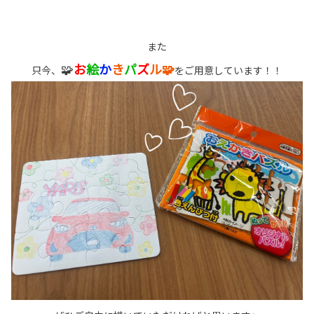
また
🧩
お
絵
か
き
パ
ズ
ル🧩
只今、
をご用意しています！！