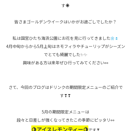
す☀
皆さまゴールデンウイークはいかがお過ごしでしたか？
私は国営ひたち海浜公園にお花を見に行ってきました
🌼🌷
4月中旬からから5月上旬はネモフィラやチューリップがシーズン
でとても綺麗でした✨✨
興味がある方は来年ぜひ行ってみてください👀
さて、今回のブログはドリンクの期間限定メニューのご紹介で
す❣❣
5月の期間限定メニューは
段々と日差しが強くなってきたこの季節にピッタリ👀
🍋アイスレモンティー🍋
です❣