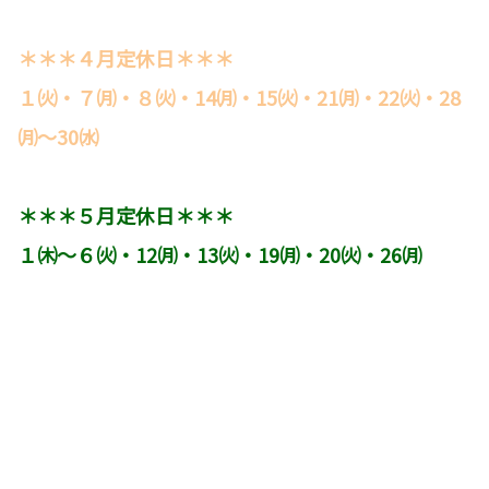
＊＊＊４月定休日＊＊＊
１㈫・７㈪・８㈫・14㈪・15㈫・21㈪・22㈫・28
㈪～30㈬
＊＊＊５月定休日＊＊＊
１㈭～６㈫・12㈪・13㈫・19㈪・20㈫・26㈪